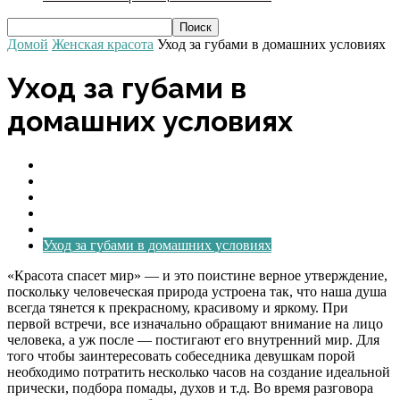
Домой
Женская красота
Уход за губами в домашних условиях
Уход за губами в
домашних условиях
Домашний уход за ногтями
Ежедневный домашний уход за кожей лица и тела
Нанесение макияжа
Уход за волосами в домашних условиях
Уход за глазами
Уход за губами в домашних условиях
«Красота спасет мир» — и это поистине верное утверждение,
поскольку человеческая природа устроена так, что наша душа
всегда тянется к прекрасному, красивому и яркому. При
первой встречи, все изначально обращают внимание на лицо
человека, а уж после — постигают его внутренний мир. Для
того чтобы заинтересовать собеседника девушкам порой
необходимо потратить несколько часов на создание идеальной
прически, подбора помады, духов и т.д. Во время разговора