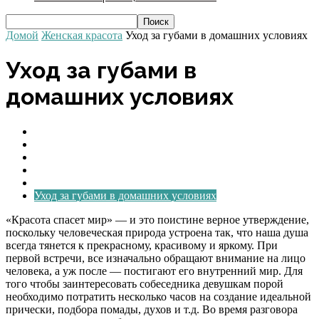
Домой
Женская красота
Уход за губами в домашних условиях
Уход за губами в
домашних условиях
Домашний уход за ногтями
Ежедневный домашний уход за кожей лица и тела
Нанесение макияжа
Уход за волосами в домашних условиях
Уход за глазами
Уход за губами в домашних условиях
«Красота спасет мир» — и это поистине верное утверждение,
поскольку человеческая природа устроена так, что наша душа
всегда тянется к прекрасному, красивому и яркому. При
первой встречи, все изначально обращают внимание на лицо
человека, а уж после — постигают его внутренний мир. Для
того чтобы заинтересовать собеседника девушкам порой
необходимо потратить несколько часов на создание идеальной
прически, подбора помады, духов и т.д. Во время разговора