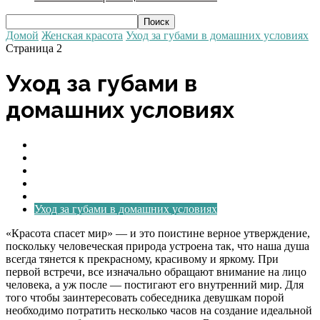
Домой
Женская красота
Уход за губами в домашних условиях
Страница 2
Уход за губами в
домашних условиях
Домашний уход за ногтями
Ежедневный домашний уход за кожей лица и тела
Нанесение макияжа
Уход за волосами в домашних условиях
Уход за глазами
Уход за губами в домашних условиях
«Красота спасет мир» — и это поистине верное утверждение,
поскольку человеческая природа устроена так, что наша душа
всегда тянется к прекрасному, красивому и яркому. При
первой встречи, все изначально обращают внимание на лицо
человека, а уж после — постигают его внутренний мир. Для
того чтобы заинтересовать собеседника девушкам порой
необходимо потратить несколько часов на создание идеальной