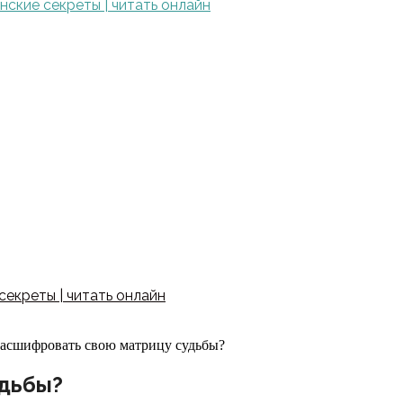
ские секреты | читать онлайн
екреты | читать онлайн
расшифровать свою матрицу судьбы?
удьбы?