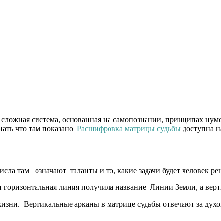
 сложная система, основанная на самопознании, принципах нуме
нать что там показано.
Расшифровка матрицы судьбы
доступна на
исла там означают таланты и то, какие задачи будет человек ре
и горизонтальная линия получила название Линии Земли, а верт
изни. Вертикальные арканы в матрице судьбы отвечают за духовн