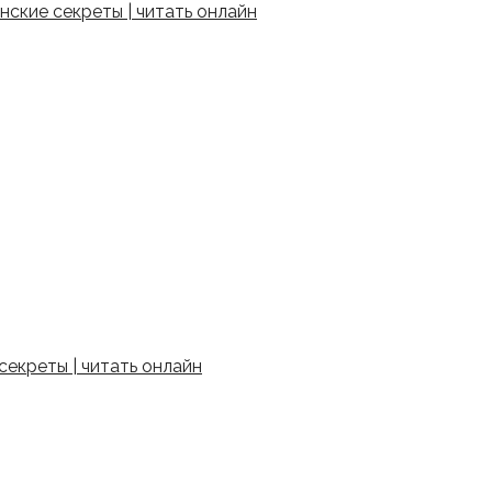
ские секреты | читать онлайн
екреты | читать онлайн