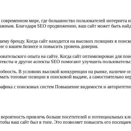
 современном мире, где большинство пользователей интернета 
важным. Благодаря SEO продвижению, ваш сайт может быть найд
ему бренду. Когда сайт находится на высоких позициях в поиск
е о вашем бизнесе и повысить уровень доверия.
ательского опыта на сайте. Когда сайт оптимизирован для поис
 тексты и другие аспекты SEO помогают улучшить пользовательс
обность. В условиях высокой конкуренции на рынке, наличие о
ть топовые позиции в поисковой выдаче, а самостоятельно нер
фика с поисковых систем Повышение видимости и авторитетнос
вероятность привлечь больше посетителей и потенциальных кл
чтобы ваш сайт был в топе. Это позволяет повысить его посеща