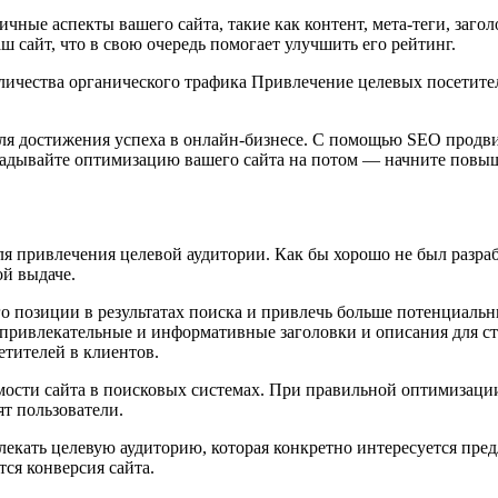
ые аспекты вашего сайта, такие как контент, мета-теги, загол
 сайт, что в свою очередь помогает улучшить его рейтинг.
чества органического трафика Привлечение целевых посетител
ля достижения успеха в онлайн-бизнесе. С помощью SEO продв
ладывайте оптимизацию вашего сайта на потом — начните повыш
 привлечения целевой аудитории. Как бы хорошо не был разраб
ой выдаче.
го позиции в результатах поиска и привлечь больше потенциал
ть привлекательные и информативные заголовки и описания для 
етителей в клиентов.
ости сайта в поисковых системах. При правильной оптимизации
т пользователи.
кать целевую аудиторию, которая конкретно интересуется предл
ся конверсия сайта.