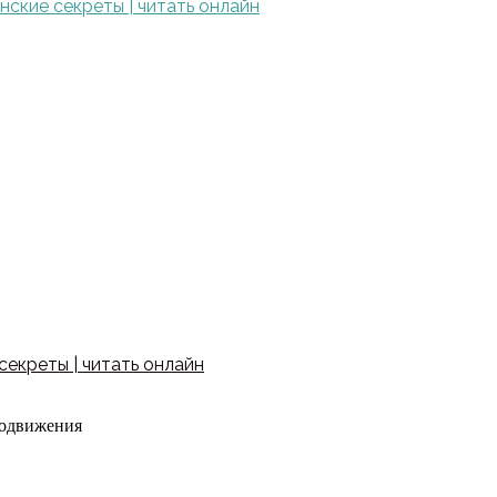
ские секреты | читать онлайн
екреты | читать онлайн
родвижения