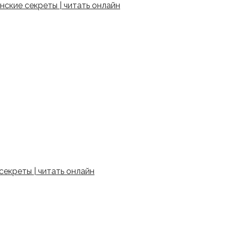
ские секреты | читать онлайн
екреты | читать онлайн