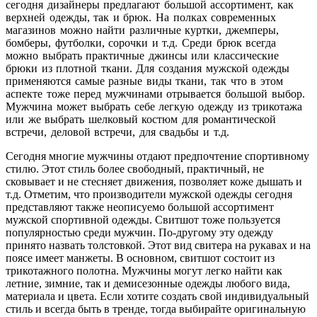
сегодня дизайнеры предлагают большой ассортимент, как
верхней одежды, так и брюк. На полках современных
магазинов можно найти различные куртки, джемперы,
бомберы, футболки, сорочки и т.д. Среди брюк всегда
можно выбрать практичные джинсы или классические
брюки из плотной ткани. Для создания мужской одежды
применяются самые разные виды ткани, так что в этом
аспекте тоже перед мужчинами отрывается большой выбор.
Мужчина может выбрать себе легкую одежду из трикотажа
или же выбрать шелковый костюм для романтической
встречи, деловой встречи, для свадьбы и т.д.
Сегодня многие мужчины отдают предпочтение спортивному
стилю. Этот стиль более свободный, практичный, не
сковывает и не стесняет движения, позволяет коже дышать и
т.д. Отметим, что производители мужской одежды сегодня
представляют также неописуемо большой ассортимент
мужской спортивной одежды. Свитшот тоже пользуется
популярностью среди мужчин. По-другому эту одежду
принято назвать толстовкой. Этот вид свитера на рукавах и на
поясе имеет манжеты. В основном, свитшот состоит из
трикотажного полотна. Мужчины могут легко найти как
летние, зимние, так и демисезонные одежды любого вида,
материала и цвета. Если хотите создать свой индивидуальный
стиль и всегда быть в тренде, тогда выбирайте оригинальную