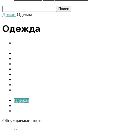
Домой
Одежда
Одежда
Авто » Женский журнал - статьи про женские секреты |
читать онлайн
Взаимоотношений с людьми
Женская красота
Здоровье
Здоровье женщины
Знаменитости
Мода для девушек
Новости
Новости » Женский журнал - статьи про женские
секреты | читать онлайн
Одежда
Спорт
Чем заняться дома когда скучно
Обсуждаемые посты