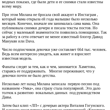
модных показах, где были дети и ее снимки стали известны
всему миру.
При этом Милана не бросала свой аккаунт в Инстаграм ,
который мама открыла ей года малышке было несколько
месяцев. Конечно, вначале им занималась сама мама. Она
публиковала снимки дочери и писала тексты постов. Но
сейчас у маленькой знаменитости появились помощники. Так
за работу в сети отвечает не менее известный блогер Давид
Манукян или Dava.
Число подписчиков девочки уже составляет 664 тыс. человек.
Ведь всем интересно увидеть, как живет и взрослеет
известная модель.
Фанаты следят за тем, как и чем, занимается Хаметова,
стараясь ее поддерживать. Многие переживают, что у
девочки почти не было детства.
Несколько лет назад Милана записала первую песню под
названием «Умка», она стразу стала популярной. Это дало
толчок к развитию вокальных данных под руководством
Давы.
Затем был клип «ЛП» с дочерью актера Виталия Гогунского.
И наконец юная певица порадовала композицией «Крестики