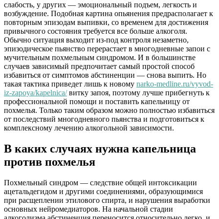
слабость, у других — эмоциональный подъем, легкость и
возбуждение. Подобная картина опьянения предрасполагает к
повторным эпизодам выпивки, со временем для достижения
привычного состояния требуется все больше алкоголя.
Обычно ситуация выходит из-под контроля незаметно,
эпизодическое пьянство перерастает в многодневные запои с
мучительным похмельным синдромом. И в большинстве
случаев зависимый предпочитает самый простой способ
избавиться от симптомов абстиненции — снова выпить. Но
такая тактика приведет лишь к новому
narko-medline.ru/vyvod-
iz-zapoya/kapelnica/
витку запоя, поэтому лучше прибегнуть к
профессиональной помощи и поставить капельницу от
похмелья. Только таким образом можно полностью избавиться
от последствий многодневного пьянства и подготовиться к
комплексному лечению алкогольной зависимости.
В каких случаях нужна капельница
против похмелья
Похмельный синдром — следствие общей интоксикации
ацетальдегидом и другими соединениями, образующимися
при расщеплении этилового спирта, и нарушения выработки
основных нейромедиаторов. На начальной стадии
алкоголизма абстиненция переносится относительно легко, и