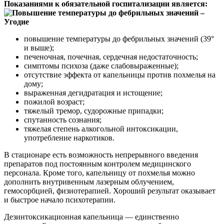
Показаниями к обязательной госпитализации является:
повышение температуры до фебрильных значений (39°
и выше);
печеночная, почечная, сердечная недостаточность;
симптомы психоза (даже слабовыраженные);
отсутствие эффекта от капельницы против похмелья на
дому;
выраженная дегидратация и истощение;
пожилой возраст;
тяжелый тремор, судорожные припадки;
спутанность сознания;
тяжелая степень алкогольной интоксикации,
употребление наркотиков.
В стационаре есть возможность непрерывного введения
препаратов под постоянным контролем медицинского
персонала. Кроме того, капельницу от похмелья можно
дополнить внутривенным лазерным облучением,
гемосорбцией, физиотерапией. Хороший результат оказывает
и быстрое начало психотерапии.
Дезинтоксикационная капельница — единственно