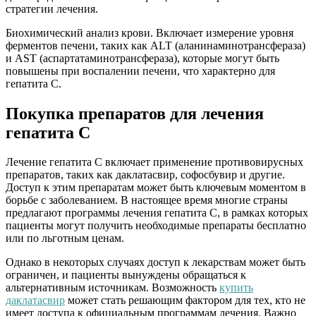
стратегии лечения.
Биохимический анализ крови. Включает измерение уровня
ферментов печени, таких как ALT (аланинаминотрансфераза)
и AST (аспартатаминотрансфераза), которые могут быть
повышены при воспалении печени, что характерно для
гепатита C.
Покупка препаратов для лечения
гепатита C
Лечение гепатита C включает применение противовирусных
препаратов, таких как даклатасвир, софосбувир и другие.
Доступ к этим препаратам может быть ключевым моментом в
борьбе с заболеванием. В настоящее время многие страны
предлагают программы лечения гепатита C, в рамках которых
пациенты могут получить необходимые препараты бесплатно
или по льготным ценам.
Однако в некоторых случаях доступ к лекарствам может быть
ограничен, и пациенты вынуждены обращаться к
альтернативным источникам. Возможность
купить
даклатасвир
может стать решающим фактором для тех, кто не
имеет доступа к официальным программам лечения. Важно