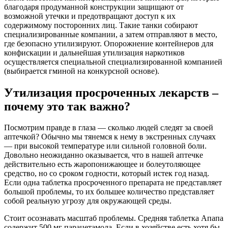
благодаря продуманной конструкции защищают от
возможной утечки и предотвращают доступ к их
содержимому посторонних лиц. Такие танки собирают
специализированные компании, а затем отправляют в место,
где безопасно утилизируют. Опорожнение контейнеров для
конфискации и дальнейшая утилизация наркотиков
осуществляется специальной специализированной компанией
(выбирается гминой на конкурсной основе).
Утилизация просроченных лекарств –
почему это так важно?
Посмотрим правде в глаза — сколько людей следят за своей
аптечкой? Обычно мы тянемся к нему в экстренных случаях
— при высокой температуре или сильной головной боли.
Довольно неожиданно оказывается, что в нашей аптечке
действительно есть жаропонижающее и болеутоляющее
средство, но со сроком годности, который истек год назад.
Если одна таблетка просроченного препарата не представляет
большой проблемы, то их большее количество представляет
собой реальную угрозу для окружающей среды.
Стоит осознавать масштаб проблемы. Средняя таблетка Апапа
содержит 500 мг парацетамола. Если в хозяйстве есть хотя бы