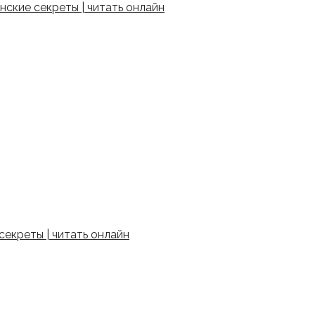
ские секреты | читать онлайн
екреты | читать онлайн