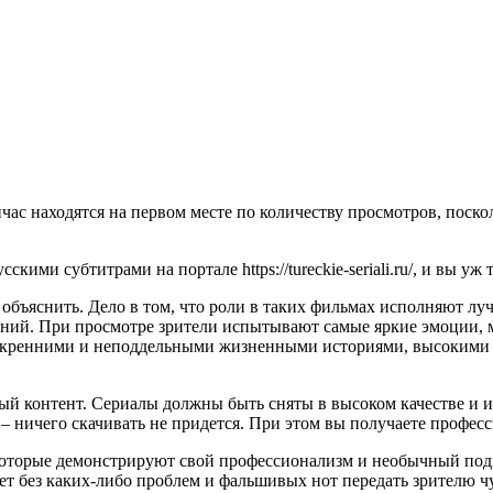
йчас находятся на первом месте по количеству просмотров, поск
скими субтитрами на портале https://tureckie-seriali.ru/, и вы у
объяснить. Дело в том, что роли в таких фильмах исполняют лу
ий. При просмотре зрители испытывают самые яркие эмоции, м
 искренними и неподдельными жизненными историями, высокими
ный контент. Сериалы должны быть сняты в высоком качестве и 
– ничего скачивать не придется. При этом вы получаете професс
оторые демонстрируют свой профессионализм и необычный подх
т без каких-либо проблем и фальшивых нот передать зрителю ч