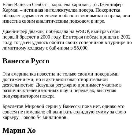
Если Ванесса Селбст – королева харизмы, то Дженнифер
Харман – истинная интеллектуалка покера. Покеристка
обладает двумя степенями в области экономики и права, она
известна своим аналитическим подходом к игре.
Дженнифер дважды побеждала на WSOP, выиграв свой
первый браслет в 2000 году. Ее вторая победа пришла в 2002
году, тогда ей удалось обойти своих соперников в турнире по
лимитному холдему с бай-ином в $5,000.
Ванесса Руссо
Эта американка известна не только своими покерными
достижениями, но и активной благотворительной
деятельностью. Девушка регулярно принимает участие в
различных телевизионных шоу и передачах, выступая
популяризатором покера.
Браслетов Мировой серии у Ванессы пока нет, однако это
совсем не помешало ей выиграть солидную сумму за свою
карьеру – около $4 миллионов.
Мария Хо