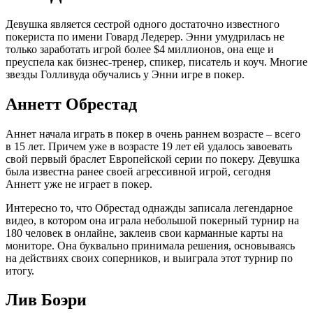
Девушка является сестрой одного достаточно известного
покериста по имени Говард Ледерер. Энни умудрилась не
только заработать игрой более $4 миллионов, она еще и
преуспела как бизнес-тренер, спикер, писатель и коуч. Многие
звезды Голливуда обучались у Энни игре в покер.
Аннетт Обрестад
Аннет начала играть в покер в очень раннем возрасте – всего
в 15 лет. Причем уже в возрасте 19 лет ей удалось завоевать
свой первый браслет Европейской серии по покеру. Девушка
была известна ранее своей агрессивной игрой, сегодня
Аннетт уже не играет в покер.
Интересно то, что Обрестад однажды записала легендарное
видео, в котором она играла небольшой покерный турнир на
180 человек в онлайне, заклеив свои карманные карты на
мониторе. Она буквально принимала решения, основываясь
на действиях своих соперников, и выиграла этот турнир по
итогу.
Лив Боэри