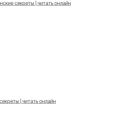
ские секреты | читать онлайн
екреты | читать онлайн