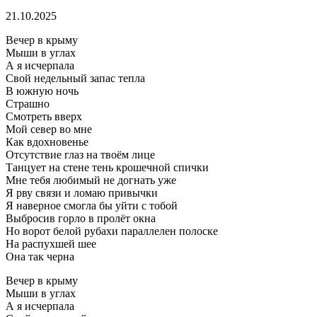
21.10.2025
Вечер в крыму
Мыши в углах
А я исчерпала
Свой недельный запас тепла
В южную ночь
Страшно
Смотреть вверх
Мой север во мне
Как вдохновенье
Отсутствие глаз на твоём лице
Танцует на стене тень крошечной спички
Мне тебя любимый не догнать уже
Я рву связи и ломаю привычки
Я наверное смогла бы уйти с тобой
Выбросив горло в пролёт окна
Но ворот белой рубахи параллелен полоске
На распухшей шее
Она так черна
Вечер в крыму
Мыши в углах
А я исчерпала