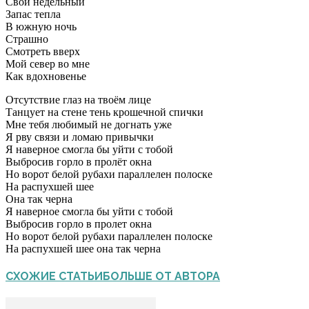
Свой недельный
Запас тепла
В южную ночь
Страшно
Смотреть вверх
Мой север во мне
Как вдохновенье
Отсутствие глаз на твоём лице
Танцует на стене тень крошечной спички
Мне тебя любимый не догнать уже
Я рву связи и ломаю привычки
Я наверное смогла бы уйти с тобой
Выбросив горло в пролёт окна
Но ворот белой рубахи параллелен полоске
На распухшей шее
Она так черна
Я наверное смогла бы уйти с тобой
Выбросив горло в пролет окна
Но ворот белой рубахи параллелен полоске
На распухшей шее она так черна
СХОЖИЕ СТАТЬИ
БОЛЬШЕ ОТ АВТОРА