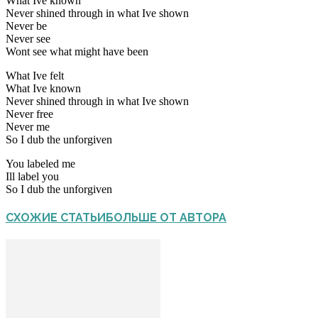
What Ive known
Never shined through in what Ive shown
Never be
Never see
Wont see what might have been
What Ive felt
What Ive known
Never shined through in what Ive shown
Never free
Never me
So I dub the unforgiven
You labeled me
Ill label you
So I dub the unforgiven
СХОЖИЕ СТАТЬИ
БОЛЬШЕ ОТ АВТОРА