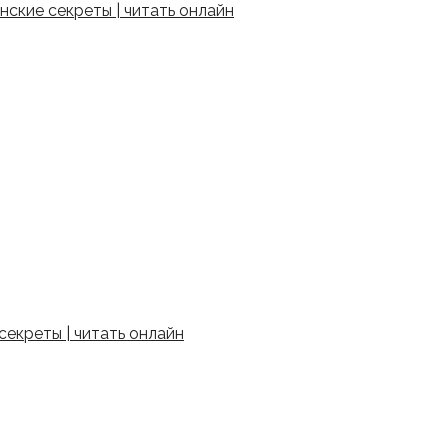
ские секреты | читать онлайн
екреты | читать онлайн