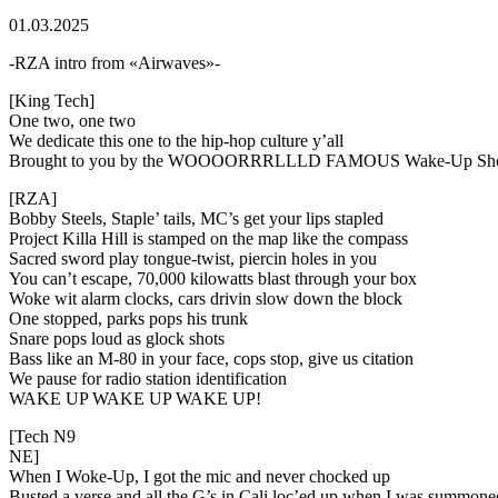
01.03.2025
-RZA intro from «Airwaves»-
[King Tech]
One two, one two
We dedicate this one to the hip-hop culture y’all
Brought to you by the WOOOORRRLLLD FAMOUS Wake-Up Sh
[RZA]
Bobby Steels, Staple’ tails, MC’s get your lips stapled
Project Killa Hill is stamped on the map like the compass
Sacred sword play tongue-twist, piercin holes in you
You can’t escape, 70,000 kilowatts blast through your box
Woke wit alarm clocks, cars drivin slow down the block
One stopped, parks pops his trunk
Snare pops loud as glock shots
Bass like an M-80 in your face, cops stop, give us citation
We pause for radio station identification
WAKE UP WAKE UP WAKE UP!
[Tech N9
NE]
When I Woke-Up, I got the mic and never chocked up
Busted a verse and all the G’s in Cali loc’ed up when I was summone