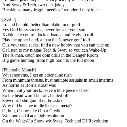
And Sway & Tech, two disk jokeys
Breakin so many friggin needles I wonder if they inject
[Xzibit]
Lo and behold, better than platinum or gold
Yes God bless success, never forsake your soul
Xzibit take control, locked loaded and ready to roll
Play the upper hand, a man that’s never gon’ fold
Cuz your tape sucks, find a new hobby that you can take up
Or listen to my niggas Tech & Sway so you can Wake-Up
The X-man, catch me doin drills in the Danger Room
Big game hunting, from high-noon to the full moon
[Pharoahe Monch]
Wit synonyms, I get an adrenaline rush
From minimum thrusts, bust multiple assualts in small interims
As horrid as Borris Kolaf was
When I cut your neck, leave a little piece of flesh
So the head won’t fall off, hauled-off
Sawed-off shotgun blast, he asked
Why did he have to die like cast metal?
O, huh, C now like Omar Credle
We pone pedal at a high resolution
On the Wake-Up Show wit Sway, Tech and DJ Revolution