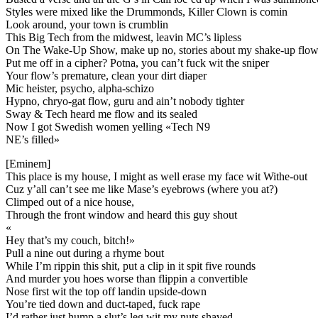
Styles were mixed like the Drummonds, Killer Clown is comin
Look around, your town is crumblin
This Big Tech from the midwest, leavin MC’s lipless
On The Wake-Up Show, make up no, stories about my shake-up flo
Put me off in a cipher? Potna, you can’t fuck wit the sniper
Your flow’s premature, clean your dirt diaper
Mic heister, psycho, alpha-schizo
Hypno, chryo-gat flow, guru and ain’t nobody tighter
Sway & Tech heard me flow and its sealed
Now I got Swedish women yelling «Tech N9
NE’s filled»
[Eminem]
This place is my house, I might as well erase my face wit Withe-out
Cuz y’all can’t see me like Mase’s eyebrows (where you at?)
Climped out of a nice house,
Through the front window and heard this guy shout
«
Hey that’s my couch, bitch!»
Pull a nine out during a rhyme bout
While I’m rippin this shit, put a clip in it spit five rounds
And murder you hoes worse than flippin a convertible
Nose first wit the top off landin upside-down
You’re tied down and duct-taped, fuck rape
I’d rather just hump a slut’s leg wit my nuts shaved