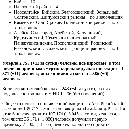
Бийск – 10
Павловский район – 4
Новоалтайск, Бийский, Благовещенский, Зональный,
Солтонский, Шипуновский районы – по 3 заболевших
Камень-на-Оби, Яровое, Топчихинский район – по 2
заболевших
Алейск, Славгород, Алейский, Калманский,
Крутихинский, Немецкий национальный,
Панкрушихинский, Поспелихинский, Родинский,
Романовский, Смоленский, Троицкий районы – по 1
заболевшему.
Умерло 2 757 (+11 за сутки) человек, все взрослые, в том
числе по причинам смерти: коронавирусная инфекция – 1
871 (+11) человек; иные причины смерти – 886 (+0)
человек.
Количество тяжелобольных – 243 (+4 за сутки), из них
подключено к аппаратам ИВЛ – 96 (без изменений).
Общее количество поставленной вакцины в Алтайский край
составило 135 717 комплектов вакцины «Гам-Ковид-Вак». На
утро 6 апреля привито 107 174 (+3 045 за сутки) человека, в
том числе: 36 171 (+1 880) человек получили первую
прививку;71 003 (+1 165) человек полностью привиты