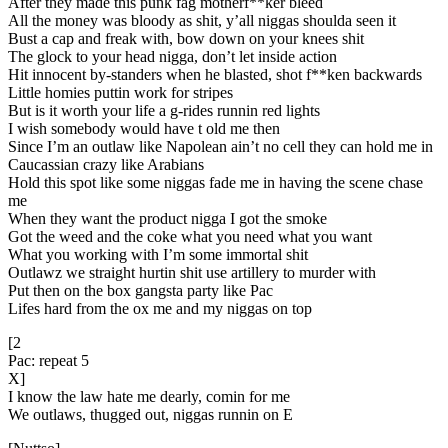
After they made this punk fag motherf**ker bleed
All the money was bloody as shit, y’all niggas shoulda seen it
Bust a cap and freak with, bow down on your knees shit
The glock to your head nigga, don’t let inside action
Hit innocent by-standers when he blasted, shot f**ken backwards
Little homies puttin work for stripes
But is it worth your life a g-rides runnin red lights
I wish somebody would have t old me then
Since I’m an outlaw like Napolean ain’t no cell they can hold me in
Caucassian crazy like Arabians
Hold this spot like some niggas fade me in having the scene chase
me
When they want the product nigga I got the smoke
Got the weed and the coke what you need what you want
What you working with I’m some immortal shit
Outlawz we straight hurtin shit use artillery to murder with
Put then on the box gangsta party like Pac
Lifes hard from the ox me and my niggas on top
[2
Pac: repeat 5
X]
I know the law hate me dearly, comin for me
We outlaws, thugged out, niggas runnin on E