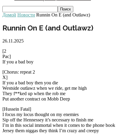
Домой
Новости
Runnin On E (and Outlawz)
Runnin On E (and Outlawz)
26.11.2025
[2
Pac]
If you a bad boy
[Chorus: repeat 2
X]
If you a bad boy then you die
Westside outlawz when we ride, get me high
They f**ked up when the rob me
Put another contract on Mobb Deep
[Hussein Fatal]
I focus my locus thought on my enemies
Sip off the Hennessey it’s necessary to finish me
I’m in this social immortal when it comes to the phone book
Jersey them niggas they think I’m crazy and creepy