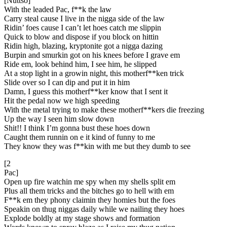
[Nuttso]
With the leaded Pac, f**k the law
Carry steal cause I live in the nigga side of the law
Ridin’ foes cause I can’t let hoes catch me slippin
Quick to blow and dispose if you block on hittin
Ridin high, blazing, kryptonite got a nigga dazing
Burpin and smurkin got on his knees before I grave em
Ride em, look behind him, I see him, he slipped
At a stop light in a growin night, this motherf**ken trick
Slide over so I can dip and put it in him
Damn, I guess this motherf**ker know that I sent it
Hit the pedal now we high speeding
With the metal trying to make these motherf**kers die freezing
Up the way I seen him slow down
Shit!! I think I’m gonna bust these hoes down
Caught them runnin on e it kind of funny to me
They know they was f**kin with me but they dumb to see
[2
Pac]
Open up fire watchin me spy when my shells split em
Plus all them tricks and the bitches go to hell with em
F**k em they phony claimin they homies but the foes
Speakin on thug niggas daily while we nailing they hoes
Explode boldly at my stage shows and formation