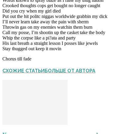
Words known to spray blaze as I raise my thug nation
Crooked thoughts cops get bought no longer caught
Did you cry when my girl died
Put out the hit politc niggas worldwide grabbin my dick
I’ll never learn take away the pain with sherm
Throwin gas on my enemies watchin them burn
Call my posse, I’m shootin up the casket take the body
Whip the corpse like a pi?ata and party
His last breath a straight lesson I posses like jewels
Stay thugged out keep it movin
Chorus till fade
СХОЖИЕ СТАТЬИ
БОЛЬШЕ ОТ АВТОРА