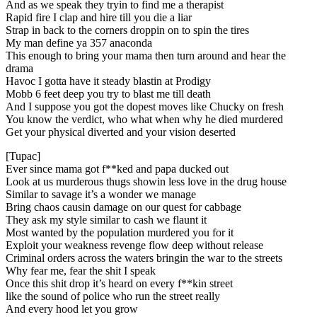
And as we speak they tryin to find me a therapist
Rapid fire I clap and hire till you die a liar
Strap in back to the corners droppin on to spin the tires
My man define ya 357 anaconda
This enough to bring your mama then turn around and hear the
drama
Havoc I gotta have it steady blastin at Prodigy
Mobb 6 feet deep you try to blast me till death
And I suppose you got the dopest moves like Chucky on fresh
You know the verdict, who what when why he died murdered
Get your physical diverted and your vision deserted
[Tupac]
Ever since mama got f**ked and papa ducked out
Look at us murderous thugs showin less love in the drug house
Similar to savage it’s a wonder we manage
Bring chaos causin damage on our quest for cabbage
They ask my style similar to cash we flaunt it
Most wanted by the population murdered you for it
Exploit your weakness revenge flow deep without release
Criminal orders across the waters bringin the war to the streets
Why fear me, fear the shit I speak
Once this shit drop it’s heard on every f**kin street
like the sound of police who run the street really
And every hood let you grow