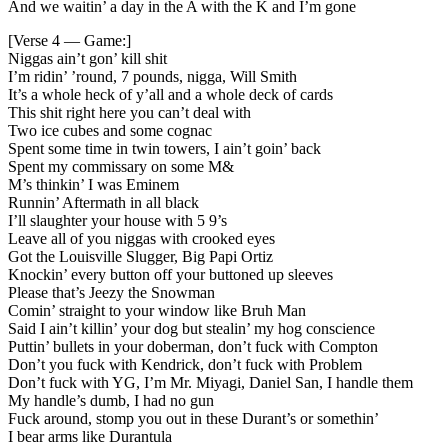
And we waitin’ a day in the A with the K and I’m gone
[Verse 4 — Game:]
Niggas ain’t gon’ kill shit
I’m ridin’ ’round, 7 pounds, nigga, Will Smith
It’s a whole heck of y’all and a whole deck of cards
This shit right here you can’t deal with
Two ice cubes and some cognac
Spent some time in twin towers, I ain’t goin’ back
Spent my commissary on some M&
M’s thinkin’ I was Eminem
Runnin’ Aftermath in all black
I’ll slaughter your house with 5 9’s
Leave all of you niggas with crooked eyes
Got the Louisville Slugger, Big Papi Ortiz
Knockin’ every button off your buttoned up sleeves
Please that’s Jeezy the Snowman
Comin’ straight to your window like Bruh Man
Said I ain’t killin’ your dog but stealin’ my hog conscience
Puttin’ bullets in your doberman, don’t fuck with Compton
Don’t you fuck with Kendrick, don’t fuck with Problem
Don’t fuck with YG, I’m Mr. Miyagi, Daniel San, I handle them
My handle’s dumb, I had no gun
Fuck around, stomp you out in these Durant’s or somethin’
I bear arms like Durantula