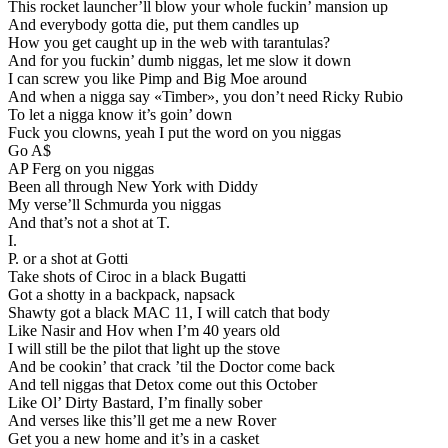
This rocket launcher’ll blow your whole fuckin’ mansion up
And everybody gotta die, put them candles up
How you get caught up in the web with tarantulas?
And for you fuckin’ dumb niggas, let me slow it down
I can screw you like Pimp and Big Moe around
And when a nigga say «Timber», you don’t need Ricky Rubio
To let a nigga know it’s goin’ down
Fuck you clowns, yeah I put the word on you niggas
Go A$
AP Ferg on you niggas
Been all through New York with Diddy
My verse’ll Schmurda you niggas
And that’s not a shot at T.
I.
P. or a shot at Gotti
Take shots of Ciroc in a black Bugatti
Got a shotty in a backpack, napsack
Shawty got a black MAC 11, I will catch that body
Like Nasir and Hov when I’m 40 years old
I will still be the pilot that light up the stove
And be cookin’ that crack ’til the Doctor come back
And tell niggas that Detox come out this October
Like Ol’ Dirty Bastard, I’m finally sober
And verses like this’ll get me a new Rover
Get you a new home and it’s in a casket