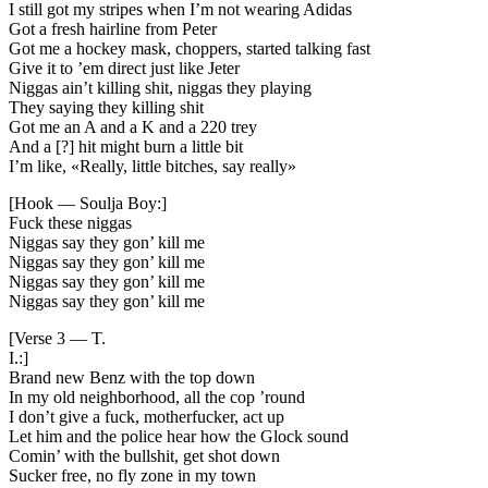
I still got my stripes when I’m not wearing Adidas
Got a fresh hairline from Peter
Got me a hockey mask, choppers, started talking fast
Give it to ’em direct just like Jeter
Niggas ain’t killing shit, niggas they playing
They saying they killing shit
Got me an A and a K and a 220 trey
And a [?] hit might burn a little bit
I’m like, «Really, little bitches, say really»
[Hook — Soulja Boy:]
Fuck these niggas
Niggas say they gon’ kill me
Niggas say they gon’ kill me
Niggas say they gon’ kill me
Niggas say they gon’ kill me
[Verse 3 — T.
I.:]
Brand new Benz with the top down
In my old neighborhood, all the cop ’round
I don’t give a fuck, motherfucker, act up
Let him and the police hear how the Glock sound
Comin’ with the bullshit, get shot down
Sucker free, no fly zone in my town