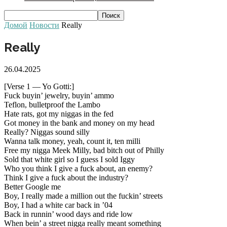
Домой
Новости
Really
Really
26.04.2025
[Verse 1 — Yo Gotti:]
Fuck buyin’ jewelry, buyin’ ammo
Teflon, bulletproof the Lambo
Hate rats, got my niggas in the fed
Got money in the bank and money on my head
Really? Niggas sound silly
Wanna talk money, yeah, count it, ten milli
Free my nigga Meek Milly, bad bitch out of Philly
Sold that white girl so I guess I sold Iggy
Who you think I give a fuck about, an enemy?
Think I give a fuck about the industry?
Better Google me
Boy, I really made a million out the fuckin’ streets
Boy, I had a white car back in ’04
Back in runnin’ wood days and ride low
When bein’ a street nigga really meant something