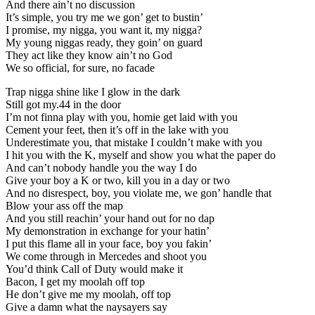
And there ain’t no discussion
It’s simple, you try me we gon’ get to bustin’
I promise, my nigga, you want it, my nigga?
My young niggas ready, they goin’ on guard
They act like they know ain’t no God
We so official, for sure, no facade
Trap nigga shine like I glow in the dark
Still got my.44 in the door
I’m not finna play with you, homie get laid with you
Cement your feet, then it’s off in the lake with you
Underestimate you, that mistake I couldn’t make with you
I hit you with the K, myself and show you what the paper do
And can’t nobody handle you the way I do
Give your boy a K or two, kill you in a day or two
And no disrespect, boy, you violate me, we gon’ handle that
Blow your ass off the map
And you still reachin’ your hand out for no dap
My demonstration in exchange for your hatin’
I put this flame all in your face, boy you fakin’
We come through in Mercedes and shoot you
You’d think Call of Duty would make it
Bacon, I get my moolah off top
He don’t give me my moolah, off top
Give a damn what the naysayers say