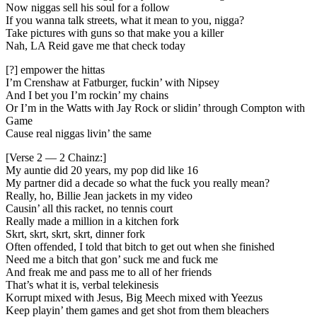
Now niggas sell his soul for a follow
If you wanna talk streets, what it mean to you, nigga?
Take pictures with guns so that make you a killer
Nah, LA Reid gave me that check today
[?] empower the hittas
I’m Crenshaw at Fatburger, fuckin’ with Nipsey
And I bet you I’m rockin’ my chains
Or I’m in the Watts with Jay Rock or slidin’ through Compton with
Game
Cause real niggas livin’ the same
[Verse 2 — 2 Chainz:]
My auntie did 20 years, my pop did like 16
My partner did a decade so what the fuck you really mean?
Really, ho, Billie Jean jackets in my video
Causin’ all this racket, no tennis court
Really made a million in a kitchen fork
Skrt, skrt, skrt, skrt, dinner fork
Often offended, I told that bitch to get out when she finished
Need me a bitch that gon’ suck me and fuck me
And freak me and pass me to all of her friends
That’s what it is, verbal telekinesis
Korrupt mixed with Jesus, Big Meech mixed with Yeezus
Keep playin’ them games and get shot from them bleachers