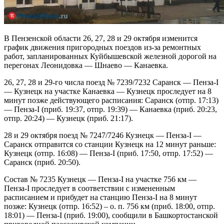
В Пензенской области 26, 27, 28 и 29 октября изменится
график движения пригородных поездов из-за ремонтных
работ, запланированных Куйбышевской железной дорогой на
перегонах Леонидовка — Шнаево — Канаевка.
26, 27, 28 и 29-го числа поезд № 7239/7232 Саранск — Пенза-I
— Кузнецк на участке Канаевка — Кузнецк проследует на 8
минут позже действующего расписания: Саранск (отпр. 17:13)
— Пенза-I (приб. 19:37, отпр. 19:39) — Канаевка (приб. 20:23,
отпр. 20:24) — Кузнецк (приб. 21:17).
28 и 29 октября поезд № 7247/7246 Кузнецк — Пенза-I —
Саранск отправится со станции Кузнецк на 12 минут раньше:
Кузнецк (отпр. 16:08) — Пенза-I (приб. 17:50, отпр. 17:52) —
Саранск (приб. 20:50).
Состав № 7235 Кузнецк — Пенза-I на участке 756 км —
Пенза-I проследует в соответствии с измененным
расписанием и прибудет на станцию Пенза-I на 8 минут
позже: Кузнецк (отпр. 16:52) – о. п. 756 км (приб. 18:00, отпр.
18:01) — Пенза-I (приб. 19:00), сообщили в Башкортостанской