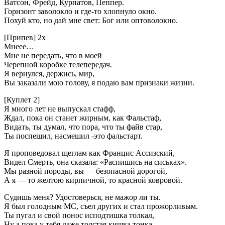
Ватсон, Фрейд, Курпатов, Пеппер.
Горизонт заволокло и где-то хлопнуло окно.
Похуй кто, но дай мне свет: Бог или оптоволокно.
[Припев] 2х
Мнеее…
Мне не передать, что в моей
Черепной коробке телепередач.
Я вернулся, держись, мир,
Вы заказали мою голову, я подаю вам признаки жизни.
[Куплет 2]
Я много лет не выпускал стафф,
Ждал, пока он станет жирным, как Фальстаф,
Видать, ты думал, что пора, что ты файв стар,
Ты поспешил, насмешил -это фальстарт.
Я проповедовал щеглам как Францис Ассизский,
Видел Смерть, она сказала: «Распишись на сиськах».
Мы разной породы, вы — безопасной дорогой,
А я — то желтою кирпичной, то красной ковровой.
Судишь меня? Удостоверься, не мажор ли ты.
Я был голодным МС, съел других и стал прожорливым.
Ты пугал и свой понос исподтишка толкал,
Ну а пока у тебя даже толстая кишка тонка.