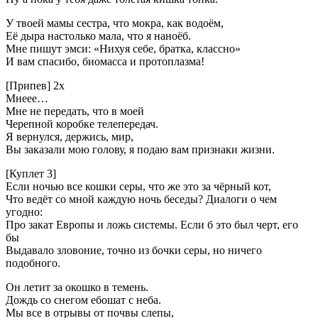
У твоей мамы сестра, что мокра, как водоём,
Её дыра настолько мала, что я наноёб.
Мне пишут эмси: «Нихуя себе, братка, классно»
И вам спасибо, биомасса и протоплазма!
[Припев] 2х
Мнеее…
Мне не передать, что в моей
Черепной коробке телепередач.
Я вернулся, держись, мир,
Вы заказали мою голову, я подаю вам признаки жизни.
[Куплет 3]
Если ночью все кошки серы, что же это за чёрный кот,
Что ведёт со мной каждую ночь беседы? Диалоги о чем
угодно:
Про закат Европы и ложь системы. Если б это был черт, его
бы
Выдавало зловоние, точно из бочки серы, но ничего
подобного.
Он летит за окошко в темень.
Дождь со снегом ебошат с неба.
Мы все в отрывы от почвы слепы,