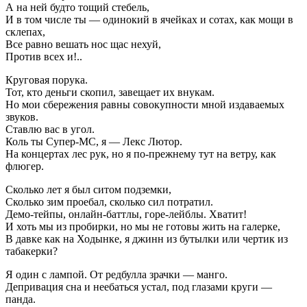
А на ней будто тощий стебель,
И в том числе ты — одинокий в ячейках и сотах, как мощи в
склепах,
Все равно вешать нос щас нехуй,
Против всех и!..
Круговая порука.
Тот, кто деньги скопил, завещает их внукам.
Но мои сбережения равны совокупности мной издаваемых
звуков.
Ставлю вас в угол.
Коль ты Супер-МС, я — Лекс Лютор.
На концертах лес рук, но я по-прежнему тут на ветру, как
флюгер.
Сколько лет я был ситом подземки,
Сколько зим проебал, сколько сил потратил.
Демо-тейпы, онлайн-баттлы, горе-лейблы. Хватит!
И хоть мы из пробирки, но мы не готовы жить на галерке,
В давке как на Ходынке, я джинн из бутылки или чертик из
табакерки?
Я один с лампой. От редбулла зрачки — манго.
Депривация сна и неебаться устал, под глазами круги —
панда.