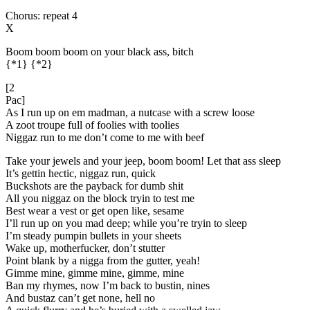
Chorus: repeat 4
X
Boom boom boom on your black ass, bitch
{*1} {*2}
[2
Pac]
As I run up on em madman, a nutcase with a screw loose
A zoot troupe full of foolies with toolies
Niggaz run to me don’t come to me with beef
Take your jewels and your jeep, boom boom! Let that ass sleep
It’s gettin hectic, niggaz run, quick
Buckshots are the payback for dumb shit
All you niggaz on the block tryin to test me
Best wear a vest or get open like, sesame
I’ll run up on you mad deep; while you’re tryin to sleep
I’m steady pumpin bullets in your sheets
Wake up, motherfucker, don’t stutter
Point blank by a nigga from the gutter, yeah!
Gimme mine, gimme mine, gimme, mine
Ban my rhymes, now I’m back to bustin, nines
And bustaz can’t get none, hell no