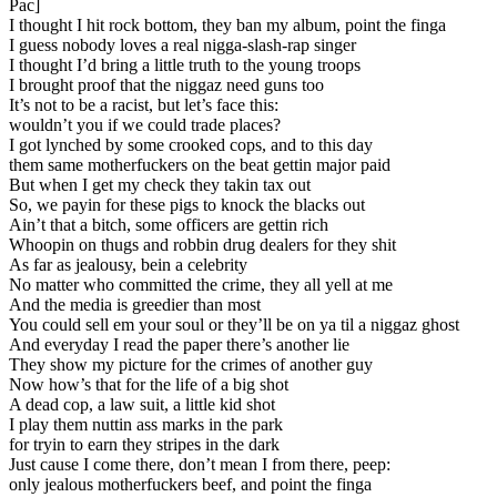
Pac]
I thought I hit rock bottom, they ban my album, point the finga
I guess nobody loves a real nigga-slash-rap singer
I thought I’d bring a little truth to the young troops
I brought proof that the niggaz need guns too
It’s not to be a racist, but let’s face this:
wouldn’t you if we could trade places?
I got lynched by some crooked cops, and to this day
them same motherfuckers on the beat gettin major paid
But when I get my check they takin tax out
So, we payin for these pigs to knock the blacks out
Ain’t that a bitch, some officers are gettin rich
Whoopin on thugs and robbin drug dealers for they shit
As far as jealousy, bein a celebrity
No matter who committed the crime, they all yell at me
And the media is greedier than most
You could sell em your soul or they’ll be on ya til a niggaz ghost
And everyday I read the paper there’s another lie
They show my picture for the crimes of another guy
Now how’s that for the life of a big shot
A dead cop, a law suit, a little kid shot
I play them nuttin ass marks in the park
for tryin to earn they stripes in the dark
Just cause I come there, don’t mean I from there, peep:
only jealous motherfuckers beef, and point the finga