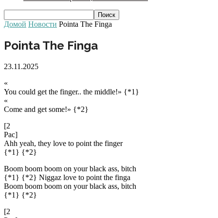
Домой
Новости
Pointa The Finga
Pointa The Finga
23.11.2025
«
You could get the finger.. the middle!» {*1}
«
Come and get some!» {*2}
[2
Pac]
Ahh yeah, they love to point the finger
{*1} {*2}
Boom boom boom on your black ass, bitch
{*1} {*2} Niggaz love to point the finga
Boom boom boom on your black ass, bitch
{*1} {*2}
[2