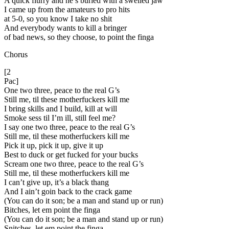
A quick flurry and he’s buried with a swelled jaw
I came up from the amateurs to pro hits
at 5-0, so you know I take no shit
And everybody wants to kill a bringer
of bad news, so they choose, to point the finga
Chorus
[2
Pac]
One two three, peace to the real G’s
Still me, til these motherfuckers kill me
I bring skills and I build, kill at will
Smoke sess til I’m ill, still feel me?
I say one two three, peace to the real G’s
Still me, til these motherfuckers kill me
Pick it up, pick it up, give it up
Best to duck or get fucked for your bucks
Scream one two three, peace to the real G’s
Still me, til these motherfuckers kill me
I can’t give up, it’s a black thang
And I ain’t goin back to the crack game
(You can do it son; be a man and stand up or run)
Bitches, let em point the finga
(You can do it son; be a man and stand up or run)
Snitches, let em point the finga