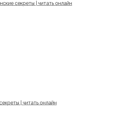
ские секреты | читать онлайн
екреты | читать онлайн