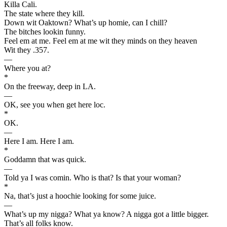
Killa Cali.
The state where they kill.
Down wit Oaktown? What’s up homie, can I chill?
The bitches lookin funny.
Feel em at me. Feel em at me wit they minds on they heaven
Wit they .357.
—
Where you at?
*
On the freeway, deep in LA.
—
OK, see you when get here loc.
*
OK.
—
Here I am. Here I am.
*
Goddamn that was quick.
—
Told ya I was comin. Who is that? Is that your woman?
*
Na, that’s just a hoochie looking for some juice.
—
What’s up my nigga? What ya know? A nigga got a little bigger.
That’s all folks know.