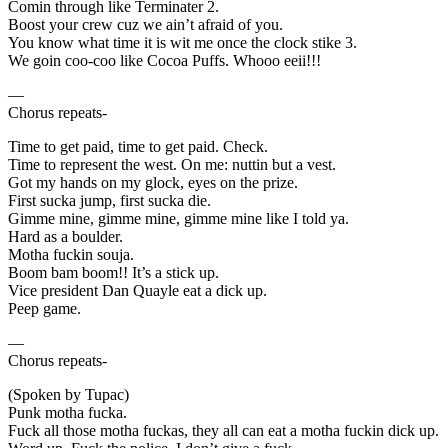
Comin through like Terminater 2.
Boost your crew cuz we ain’t afraid of you.
You know what time it is wit me once the clock stike 3.
We goin coo-coo like Cocoa Puffs. Whooo eeii!!!
—
Chorus repeats-
Time to get paid, time to get paid. Check.
Time to represent the west. On me: nuttin but a vest.
Got my hands on my glock, eyes on the prize.
First sucka jump, first sucka die.
Gimme mine, gimme mine, gimme mine like I told ya.
Hard as a boulder.
Motha fuckin souja.
Boom bam boom!! It’s a stick up.
Vice president Dan Quayle eat a dick up.
Peep game.
—
Chorus repeats-
(Spoken by Tupac)
Punk motha fucka.
Fuck all those motha fuckas, they all can eat a motha fuckin dick up.