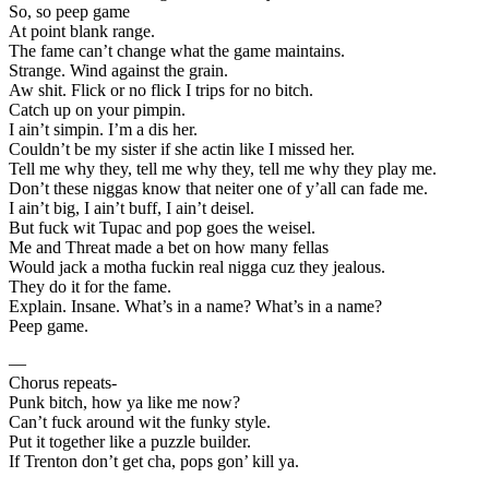
So, so peep game
At point blank range.
The fame can’t change what the game maintains.
Strange. Wind against the grain.
Aw shit. Flick or no flick I trips for no bitch.
Catch up on your pimpin.
I ain’t simpin. I’m a dis her.
Couldn’t be my sister if she actin like I missed her.
Tell me why they, tell me why they, tell me why they play me.
Don’t these niggas know that neiter one of y’all can fade me.
I ain’t big, I ain’t buff, I ain’t deisel.
But fuck wit Tupac and pop goes the weisel.
Me and Threat made a bet on how many fellas
Would jack a motha fuckin real nigga cuz they jealous.
They do it for the fame.
Explain. Insane. What’s in a name? What’s in a name?
Peep game.
—
Chorus repeats-
Punk bitch, how ya like me now?
Can’t fuck around wit the funky style.
Put it together like a puzzle builder.
If Trenton don’t get cha, pops gon’ kill ya.