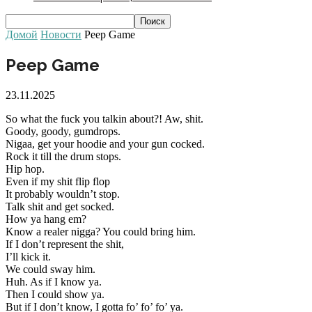
Домой
Новости
Peep Game
Peep Game
23.11.2025
So what the fuck you talkin about?! Aw, shit.
Goody, goody, gumdrops.
Nigaa, get your hoodie and your gun cocked.
Rock it till the drum stops.
Hip hop.
Even if my shit flip flop
It probably wouldn’t stop.
Talk shit and get socked.
How ya hang em?
Know a realer nigga? You could bring him.
If I don’t represent the shit,
I’ll kick it.
We could sway him.
Huh. As if I know ya.
Then I could show ya.
But if I don’t know, I gotta fo’ fo’ fo’ ya.