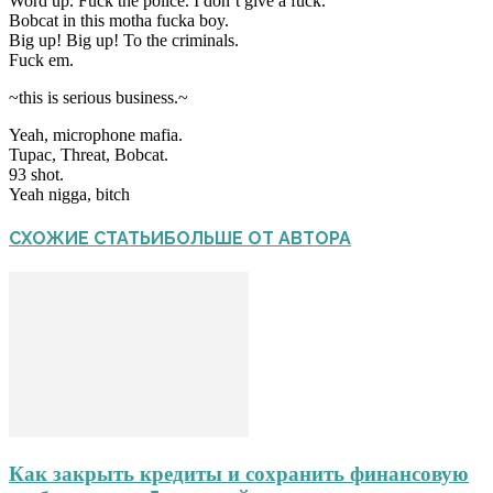
Word up. Fuck the police. I don’t give a fuck.
Bobcat in this motha fucka boy.
Big up! Big up! To the criminals.
Fuck em.
~this is serious business.~
Yeah, microphone mafia.
Tupac, Threat, Bobcat.
93 shot.
Yeah nigga, bitch
СХОЖИЕ СТАТЬИ
БОЛЬШЕ ОТ АВТОРА
Как закрыть кредиты и сохранить финансовую