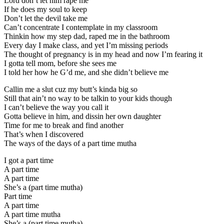
Lord don’t let him rape me
If he does my soul to keep
Don’t let the devil take me
Can’t concentrate I contemplate in my classroom
Thinkin how my step dad, raped me in the bathroom
Every day I make class, and yet I’m missing periods
The thought of pregnancy is in my head and now I’m fearing it
I gotta tell mom, before she sees me
I told her how he G’d me, and she didn’t believe me
Callin me a slut cuz my butt’s kinda big so
Still that ain’t no way to be talkin to your kids though
I can’t believe the way you call it
Gotta believe in him, and dissin her own daughter
Time for me to break and find another
That’s when I discovered
The ways of the days of a part time mutha
I got a part time
A part time
A part time
She’s a (part time mutha)
Part time
A part time
A part time mutha
She’s a (part time mutha)