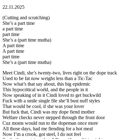
22.11.2025
(Cutting and scratching)
She’s a part time
a part time
part time
She’s a (part time mutha)
A part time
A part time
part time
She’s a (part time mutha)
Meet Cindi, she’s twenty-two, lives right on the dope track
Used to be fat now weighs less than a Tic-Tac
Now what’s that say about, this big epidemic
This hypocritical world, and the people in it
Now speaking of in it Cindi loved to get buckwild
Fuck with a smile single file she’ll bust nuff styles
That would be cool, if she was your lover
But fuck that, Cindi was my dope fiend mother
Welfare checks never stepped through the front door
Cuz moms would run to the dopeman once more
All those days, had me fiending for a hot meal
Now I’m a crook, got steel, I do not feel