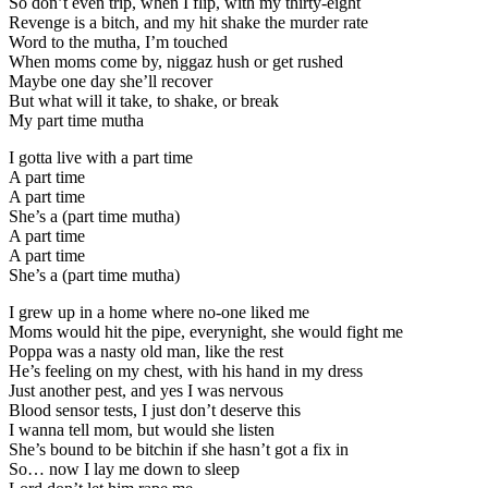
So don’t even trip, when I flip, with my thirty-eight
Revenge is a bitch, and my hit shake the murder rate
Word to the mutha, I’m touched
When moms come by, niggaz hush or get rushed
Maybe one day she’ll recover
But what will it take, to shake, or break
My part time mutha
I gotta live with a part time
A part time
A part time
She’s a (part time mutha)
A part time
A part time
She’s a (part time mutha)
I grew up in a home where no-one liked me
Moms would hit the pipe, everynight, she would fight me
Poppa was a nasty old man, like the rest
He’s feeling on my chest, with his hand in my dress
Just another pest, and yes I was nervous
Blood sensor tests, I just don’t deserve this
I wanna tell mom, but would she listen
She’s bound to be bitchin if she hasn’t got a fix in
So… now I lay me down to sleep