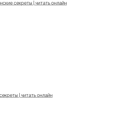
ские секреты | читать онлайн
екреты | читать онлайн