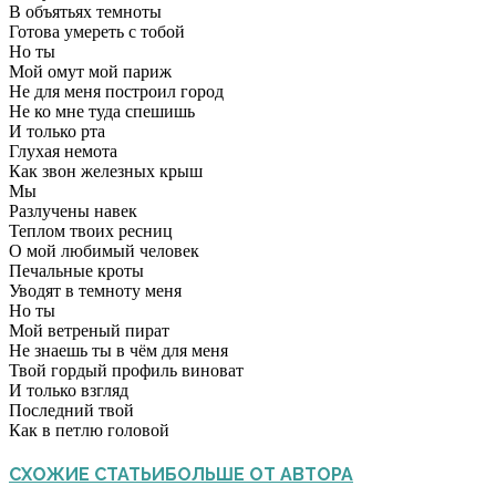
В объятьях темноты
Готова умереть с тобой
Но ты
Мой омут мой париж
Не для меня построил город
Не ко мне туда спешишь
И только рта
Глухая немота
Как звон железных крыш
Мы
Разлучены навек
Теплом твоих ресниц
О мой любимый человек
Печальные кроты
Уводят в темноту меня
Но ты
Мой ветреный пират
Не знаешь ты в чём для меня
Твой гордый профиль виноват
И только взгляд
Последний твой
Как в петлю головой
СХОЖИЕ СТАТЬИ
БОЛЬШЕ ОТ АВТОРА