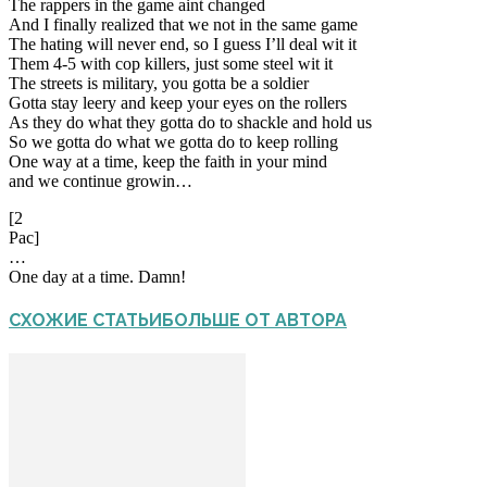
The rappers in the game aint changed
And I finally realized that we not in the same game
The hating will never end, so I guess I’ll deal wit it
Them 4-5 with cop killers, just some steel wit it
The streets is military, you gotta be a soldier
Gotta stay leery and keep your eyes on the rollers
As they do what they gotta do to shackle and hold us
So we gotta do what we gotta do to keep rolling
One way at a time, keep the faith in your mind
and we continue growin…
[2
Pac]
…
One day at a time. Damn!
СХОЖИЕ СТАТЬИ
БОЛЬШЕ ОТ АВТОРА