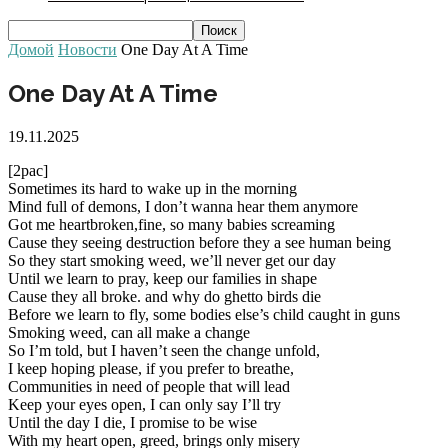
Домой
Новости
One Day At A Time
One Day At A Time
19.11.2025
[2pac]
Sometimes its hard to wake up in the morning
Mind full of demons, I don’t wanna hear them anymore
Got me heartbroken,fine, so many babies screaming
Cause they seeing destruction before they a see human being
So they start smoking weed, we’ll never get our day
Until we learn to pray, keep our families in shape
Cause they all broke. and why do ghetto birds die
Before we learn to fly, some bodies else’s child caught in guns
Smoking weed, can all make a change
So I’m told, but I haven’t seen the change unfold,
I keep hoping please, if you prefer to breathe,
Communities in need of people that will lead
Keep your eyes open, I can only say I’ll try
Until the day I die, I promise to be wise
With my heart open, greed, brings only misery