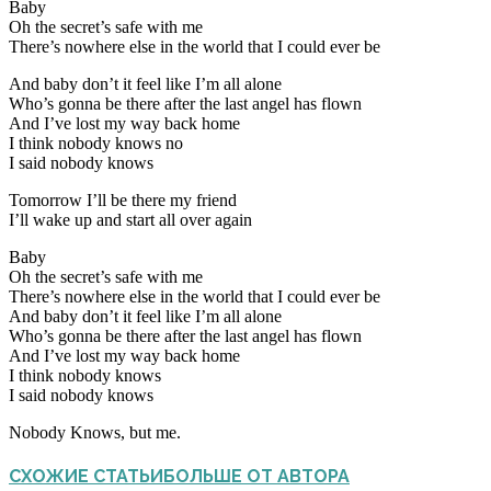
Baby
Oh the secret’s safe with me
There’s nowhere else in the world that I could ever be
And baby don’t it feel like I’m all alone
Who’s gonna be there after the last angel has flown
And I’ve lost my way back home
I think nobody knows no
I said nobody knows
Tomorrow I’ll be there my friend
I’ll wake up and start all over again
Baby
Oh the secret’s safe with me
There’s nowhere else in the world that I could ever be
And baby don’t it feel like I’m all alone
Who’s gonna be there after the last angel has flown
And I’ve lost my way back home
I think nobody knows
I said nobody knows
Nobody Knows, but me.
СХОЖИЕ СТАТЬИ
БОЛЬШЕ ОТ АВТОРА