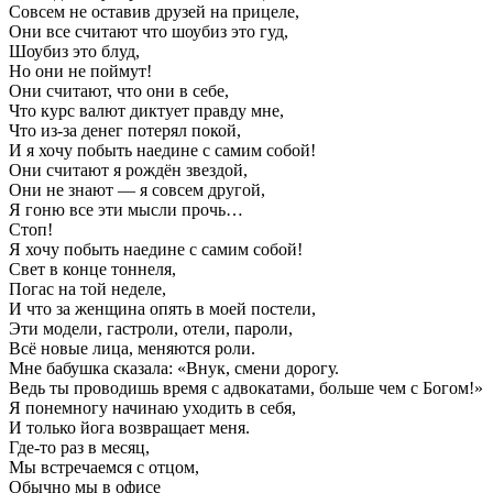
Совсем не оставив друзей на прицеле,
Они все считают что шоубиз это гуд,
Шоубиз это блуд,
Но они не поймут!
Они считают, что они в себе,
Что курс валют диктует правду мне,
Что из-за денег потерял покой,
И я хочу побыть наедине с самим собой!
Они считают я рождён звездой,
Они не знают — я совсем другой,
Я гоню все эти мысли прочь…
Стоп!
Я хочу побыть наедине с самим собой!
Свет в конце тоннеля,
Погас на той неделе,
И что за женщина опять в моей постели,
Эти модели, гастроли, отели, пароли,
Всё новые лица, меняются роли.
Мне бабушка сказала: «Внук, смени дорогу.
Ведь ты проводишь время с адвокатами, больше чем с Богом!»
Я понемногу начинаю уходить в себя,
И только йога возвращает меня.
Где-то раз в месяц,
Мы встречаемся с отцом,
Обычно мы в офисе