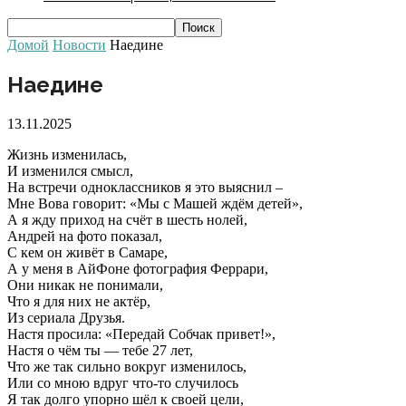
Домой
Новости
Наедине
Наедине
13.11.2025
Жизнь изменилась,
И изменился смысл,
На встречи одноклассников я это выяснил –
Мне Вова говорит: «Мы с Машей ждём детей»,
А я жду приход на счёт в шесть нолей,
Андрей на фото показал,
С кем он живёт в Самаре,
А у меня в АйФоне фотография Феррари,
Они никак не понимали,
Что я для них не актёр,
Из сериала Друзья.
Настя просила: «Передай Собчак привет!»,
Настя о чём ты — тебе 27 лет,
Что же так сильно вокруг изменилось,
Или со мною вдруг что-то случилось
Я так долго упорно шёл к своей цели,