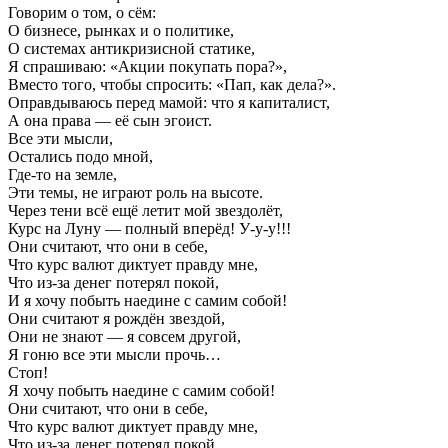
Говорим о том, о сём:
О бизнесе, рынках и о политике,
О системах антикризисной статике,
Я спрашиваю: «Акции покупать пора?»,
Вместо того, чтобы спросить: «Пап, как дела?».
Оправдываюсь перед мамой: что я капиталист,
А она права — её сын эгоист.
Все эти мысли,
Остались подо мной,
Где-то на земле,
Эти темы, не играют роль на высоте.
Через тени всё ещё летит мой звездолёт,
Курс на Луну — полный вперёд! У-у-у!!!
Они считают, что они в себе,
Что курс валют диктует правду мне,
Что из-за денег потерял покой,
И я хочу побыть наедине с самим собой!
Они считают я рождён звездой,
Они не знают — я совсем другой,
Я гоню все эти мысли прочь…
Стоп!
Я хочу побыть наедине с самим собой!
Они считают, что они в себе,
Что курс валют диктует правду мне,
Что из-за денег потерял покой,