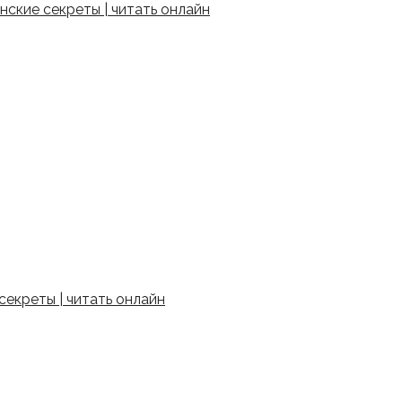
ские секреты | читать онлайн
екреты | читать онлайн