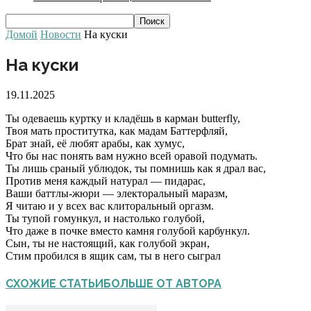
Домой
Новости
На куски
На куски
19.11.2025
Ты одеваешь куртку и кладёшь в карман butterfly,
Твоя мать проститутка, как мадам Баттерфляй,
Брат знай, её любят арабы, как хумус,
Что бы нас понять вам нужно всей оравой подумать.
Ты лишь сраный ублюдок, ты помнишь как я драл вас,
Против меня каждый натурал — пидарас,
Ваши баттлы-жюри — электоральный маразм,
Я читаю и у всех вас клиторальный оргазм.
Ты тупой гомункул, и настолько голубой,
Что даже в почке вместо камня голубой карбункул.
Сын, ты не настоящий, как голубой экран,
Стим пробился в ящик сам, ты в него сыграл
СХОЖИЕ СТАТЬИ
БОЛЬШЕ ОТ АВТОРА