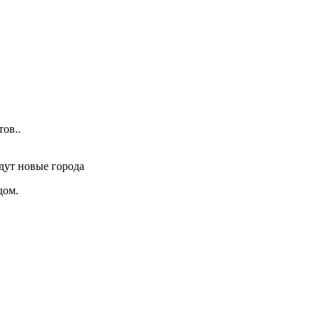
тов..
дут новые города
дом.