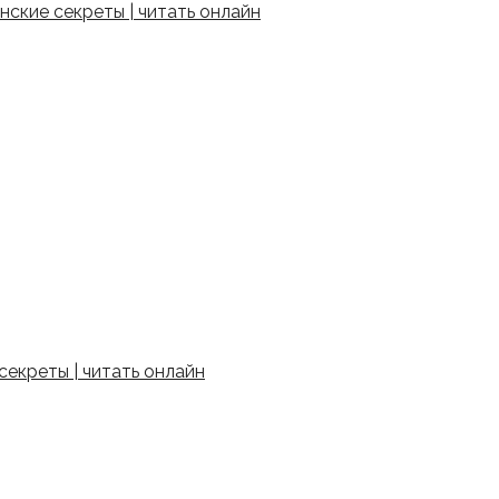
ские секреты | читать онлайн
екреты | читать онлайн