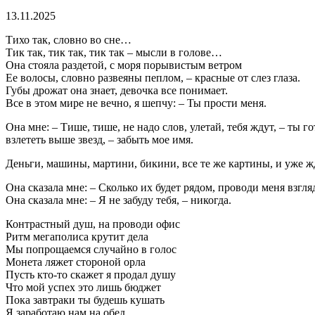
13.11.2025
Тихо так, словно во сне…
Тик так, тик так, тик так – мысли в голове…
Она стояла раздетой, с моря порывистым ветром
Ее волосы, словно развеяны пеплом, – красные от слез глаза.
Губы дрожат она знает, девочка все понимает.
Все в этом мире не вечно, я шепчу: – Ты прости меня.
Она мне: – Тише, тише, не надо слов, улетай, тебя ждут, – ты го
взлететь выше звезд, – забыть мое имя.
Деньги, машины, мартини, бикини, все те же картины, и уже ж
Она сказала мне: – Сколько их будет рядом, проводи меня взгля
Она сказала мне: – Я не забуду тебя, – никогда.
Контрастный душ, на проводи офис
Ритм мегаполиса крутит дела
Мы попрощаемся случайно в голос
Монета ляжет стороной орла
Пусть кто-то скажет я продал душу
Что мой успех это лишь бюджет
Пока завтраки ты будешь кушать
Я заработаю нам на обед