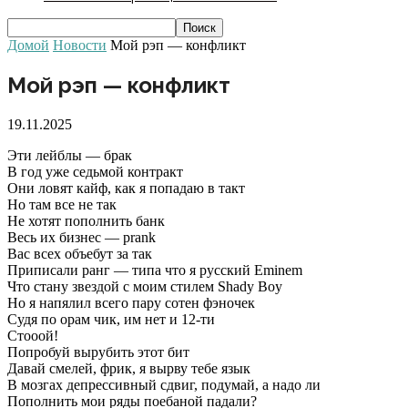
Домой
Новости
Мой рэп — конфликт
Мой рэп — конфликт
19.11.2025
Эти лейблы — брак
В год уже седьмой контракт
Они ловят кайф, как я попадаю в такт
Но там все не так
Не хотят пополнить банк
Весь их бизнес — prank
Вас всех объебут за так
Приписали ранг — типа что я русский Eminem
Что стану звездой с моим стилем Shady Boy
Но я напялил всего пару сотен фэночек
Судя по орам чик, им нет и 12-ти
Стооой!
Попробуй вырубить этот бит
Давай смелей, фрик, я вырву тебе язык
В мозгах депрессивный сдвиг, подумай, а надо ли
Пополнить мои ряды поебаной падали?