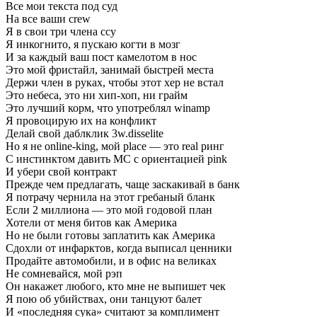
Все мои текста под суд
На все ваши crew
Я в свои три члена ссу
Я инкогнито, я пускаю когти в мозг
И за каждый ваш пост камелотом в нос
Это мой фристайл, занимай быстрей места
Держи член в руках, чтобы этот хер не встал
Это небеса, это ни хип-хоп, ни грайм
Это лучший корм, что употреблял winamp
Я провоцирую их на конфликт
Делай свой даблклик 3w.disselite
Но я не online-king, мой place — это real ринг
С инстинктом давить MC с ориентацией pink
И убери свой контракт
Прежде чем предлагать, чаще заскакивай в банк
Я потрачу чернила на этот гребаный бланк
Если 2 миллиона — это мой годовой план
Хотели от меня битов как Америка
Но не были готовы заплатить как Америка
Сдохли от инфарктов, когда выписал ценники
Продайте автомобили, и в офис на великах
Не сомневайся, мой рэп
Он накажет любого, кто мне не выпишет чек
Я пою об убийствах, они танцуют балет
И «последняя сука» считают за комплимент