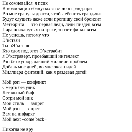
Не сомневайся, я псих
В номинации ебанутых я точно в гранд-при
Во мне гранулы драгса, чтобы ебенить гранд-хит
Будут слушать даже если пропишу свой бронхит
Метеорита — это первая леди, леди-пиздец всем
Пара психанутых на трэке, значит финал всем
Не уснешь, потому что
Э’кстази
Ты нЭ’кст mc
Кто сдох под этот Э’кстрабит
я Э’кстраверт, проебавший интеллект
Рэп без купюр, давший миллион проблем
Добавь мне дней, во мне океан идей
Миллиард фантазий, как я раздевал детей
Мой рэп — конфликт
Смерть без улик
Летальный биф
Сотри мой ник
Мой стиль — запрет
Мой рэп — запрет
Вам на инфаркт
Мой next «come back»
Никогда не вру