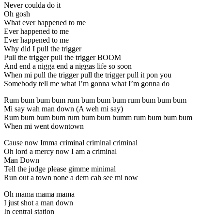
Never coulda do it
Oh gosh
What ever happened to me
Ever happened to me
Ever happened to me
Why did I pull the trigger
Pull the trigger pull the trigger BOOM
And end a nigga end a niggas life so soon
When mi pull the trigger pull the trigger pull it pon you
Somebody tell me what I’m gonna what I’m gonna do
Rum bum bum bum rum bum bum bum rum bum bum bum
Mi say wah man down (A weh mi say)
Rum bum bum bum rum bum bum bumm rum bum bum bum
When mi went downtown
Cause now Imma criminal criminal criminal
Oh lord a mercy now I am a criminal
Man Down
Tell the judge please gimme minimal
Run out a town none a dem cah see mi now
Oh mama mama mama
I just shot a man down
In central station