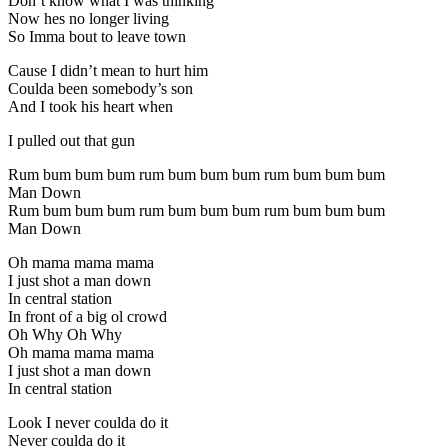
Don’t know what I was thinking
Now hes no longer living
So Imma bout to leave town
Cause I didn’t mean to hurt him
Coulda been somebody’s son
And I took his heart when
I pulled out that gun
Rum bum bum bum rum bum bum bum rum bum bum bum
Man Down
Rum bum bum bum rum bum bum bum rum bum bum bum
Man Down
Oh mama mama mama
I just shot a man down
In central station
In front of a big ol crowd
Oh Why Oh Why
Oh mama mama mama
I just shot a man down
In central station
Look I never coulda do it
Never coulda do it