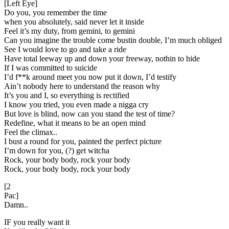
[Left Eye]
Do you, you remember the time
when you absolutely, said never let it inside
Feel it’s my duty, from gemini, to gemini
Can you imagine the trouble come bustin double, I’m much obliged
See I would love to go and take a ride
Have total leeway up and down your freeway, nothin to hide
If I was committed to suicide
I’d f**k around meet you now put it down, I’d testify
Ain’t nobody here to understand the reason why
It’s you and I, so everything is rectified
I know you tried, you even made a nigga cry
But love is blind, now can you stand the test of time?
Redefine, what it means to be an open mind
Feel the climax..
I bust a round for you, painted the perfect picture
I’m down for you, (?) get witcha
Rock, your body body, rock your body
Rock, your body body, rock your body
[2
Pac]
Damn..
IF you really want it