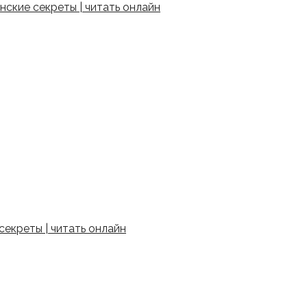
ские секреты | читать онлайн
екреты | читать онлайн