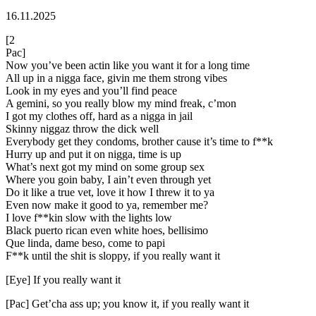
16.11.2025
[2
Pac]
Now you’ve been actin like you want it for a long time
All up in a nigga face, givin me them strong vibes
Look in my eyes and you’ll find peace
A gemini, so you really blow my mind freak, c’mon
I got my clothes off, hard as a nigga in jail
Skinny niggaz throw the dick well
Everybody get they condoms, brother cause it’s time to f**k
Hurry up and put it on nigga, time is up
What’s next got my mind on some group sex
Where you goin baby, I ain’t even through yet
Do it like a true vet, love it how I threw it to ya
Even now make it good to ya, remember me?
I love f**kin slow with the lights low
Black puerto rican even white hoes, bellisimo
Que linda, dame beso, come to papi
F**k until the shit is sloppy, if you really want it
[Eye] If you really want it
[Pac] Get’cha ass up; you know it, if you really want it