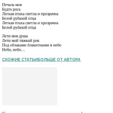
Печаль моя
Будто роса
Легкая птаха светла и прозрачна
Белой рубахой отца
Легкая птаха светла и прозрачна
Белой рубахой отца
Лети моя душа
Лети мой тяжкий рок
Под облаками блакитными в небо
Небо, небо…
СХОЖИЕ СТАТЬИ
БОЛЬШЕ ОТ АВТОРА