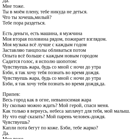
Да.
Мне тоже.
Ты в моём плену, тебе никуда не деться.
Что ты хочешь,милый?
Тебе пора раздеться.
Есть деньги, есть машина, я мужчина
Моя вторая половина рядом, пожирает взглядом.
Моя музыка всё лучше с каждым годом
Заставляю танцполы обливаться потом
Опыта всё больше с каждым новым городом
Садится голос, я исполю шопотом:
Чувствуешь жара, будь со мной с ночи до утра
Бэби, я так хочу тебя познать во время дождя.
Чувствуешь жара, будь со мной с ночи до утра
Бэби, я так хочу тебя познать во время дождя,да.
Припев:
Весь город как в огне, невыносимая жара
Ну сколько можно ждать? Мой герой, спаси меня.
Как только я вернусь, небеса заплачут для тебя, мой малыш.
Ну что ещё сказать? Мой парень человек-дождя.
Чувствуешь?
Капли пота бегут по коже. Бэби, тебе жарко?
Да.
Мне тоже.