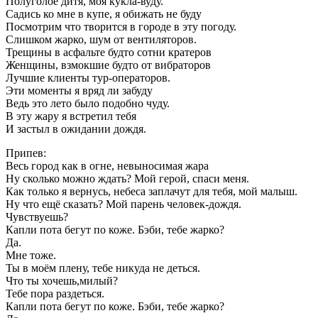
Полуголое дитя, моя кукла-вуду.
Садись ко мне в купе, я обижать не буду
Посмотрим что творится в городе в эту погоду.
Слишком жарко, шум от вентиляторов.
Трещины в асфальте будто сотни кратеров
Женщины, взмокшие будто от вибраторов
Лучшие клиенты тур-операторов.
Эти моменты я вряд ли забуду
Ведь это лето было подобно чуду.
В эту жару я встретил тебя
И застыл в ожидании дождя.
Припев:
Весь город как в огне, невыносимая жара
Ну сколько можно ждать? Мой герой, спаси меня.
Как только я вернусь, небеса заплачут для тебя, мой малыш.
Ну что ещё сказать? Мой парень человек-дождя.
Чувствуешь?
Капли пота бегут по коже. Бэби, тебе жарко?
Да.
Мне тоже.
Ты в моём плену, тебе никуда не деться.
Что ты хочешь,милый?
Тебе пора раздеться.
Капли пота бегут по коже. Бэби, тебе жарко?