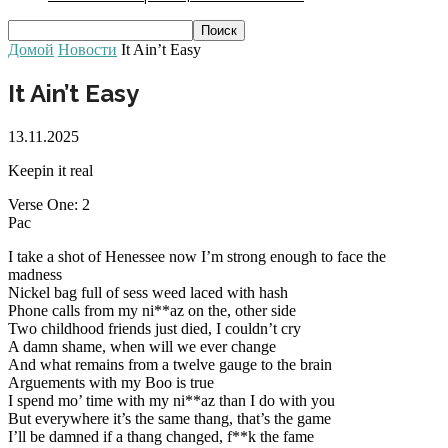
Домой
Новости
It Ain’t Easy
It Ain’t Easy
13.11.2025
Keepin it real
Verse One: 2
Pac
I take a shot of Henessee now I’m strong enough to face the
madness
Nickel bag full of sess weed laced with hash
Phone calls from my ni**az on the, other side
Two childhood friends just died, I couldn’t cry
A damn shame, when will we ever change
And what remains from a twelve gauge to the brain
Arguements with my Boo is true
I spend mo’ time with my ni**az than I do with you
But everywhere it’s the same thang, that’s the game
I’ll be damned if a thang changed, f**k the fame