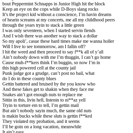
bout Peppermint Schnapps in Junior High hit the block
Keep an eye on the cops while D-Boys slang rocks
It’s the project kid without a conscience, I’m havin dreams
of hearin screams at my concerts, me all my childhood peers
through the years tryin to stack a little green
I was only seventeen, when I started servin fiends
And I wish there was another way to stack a dollar
So my apoli’, casue these hard times make me wanna holler
Will I live to see tommorrow, am I fallin off?
I hit the weed and then proceed to say f**k all of y’all
Ain’t nobody down with me I’m thuggin, I can’t go home
Cause muh-f**kers think I’m buggin, so now I’m in
this high powered cell at the county jail
Punk judge got a grudge, can’t post no bail, what
do I do in these county blues
Gettin battered and bruised by the you know who
And these fakes get to shakin when they face me
Snakes ain’t got enough nuts to replace me
Sittin in this, livin hell, listenin to ni**az yell
Tryin to torture em to tell, I’m gettin mail
But ain’t nobody sayin much, the same old nuts
is makin bucks while these sluts is gettin f**ked
They violated my probation, and it seems
I’ll be goin on a long vacation, meanwhile
It ain’t easy