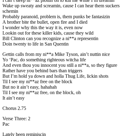
I can’t sleep ni**az plottin on to kill me while I’m dreamin
Wake up sweaty and screamin, cause I can hear them suckers
schemin
Probably paranoid, problem is, them punks be fantasizin
A brother bite the bullet, open fire and I died
I wonder why this the way it is, even now
Lookin out for these killer kids, cause they wild
Bill Clinton can you recognize a ni**a representin
Doin twenty to life in San Quentin
Gettin calls from my ni**a Mike Tyson, ain’t nuttin nice
Yo ‘Pac, do something righteous witcha life
And even thou you innocent you still a ni**a, so they figure
Rather have you behind bars than triggers
But I’m hold ya down and holla Thug Life, lickin shots
Til I see my ni**az free on the block
But no it ain’t easy, hahahah
Til I see my ni**az free, on the block, oh
It ain’t easy
Chorus 2.75
Verse Three: 2
Pac
Lately been reminiscin