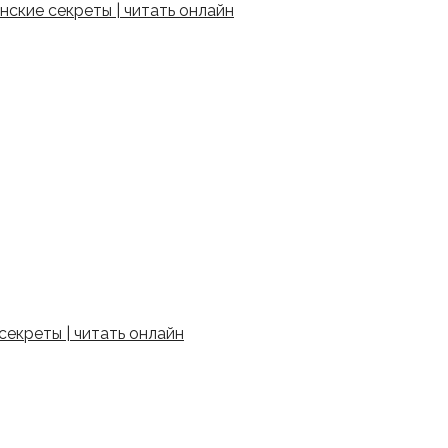
ские секреты | читать онлайн
екреты | читать онлайн