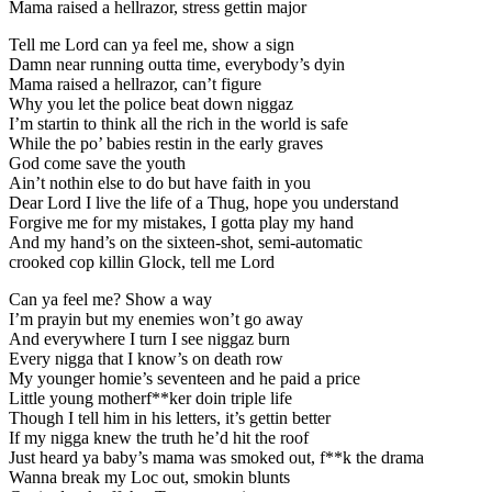
Mama raised a hellrazor, stress gettin major
Tell me Lord can ya feel me, show a sign
Damn near running outta time, everybody’s dyin
Mama raised a hellrazor, can’t figure
Why you let the police beat down niggaz
I’m startin to think all the rich in the world is safe
While the po’ babies restin in the early graves
God come save the youth
Ain’t nothin else to do but have faith in you
Dear Lord I live the life of a Thug, hope you understand
Forgive me for my mistakes, I gotta play my hand
And my hand’s on the sixteen-shot, semi-automatic
crooked cop killin Glock, tell me Lord
Can ya feel me? Show a way
I’m prayin but my enemies won’t go away
And everywhere I turn I see niggaz burn
Every nigga that I know’s on death row
My younger homie’s seventeen and he paid a price
Little young motherf**ker doin triple life
Though I tell him in his letters, it’s gettin better
If my nigga knew the truth he’d hit the roof
Just heard ya baby’s mama was smoked out, f**k the drama
Wanna break my Loc out, smokin blunts