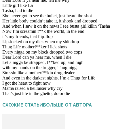
Dear Lord if ya hear me, tell me why
Little girl like La
Tasha, had to die
She never got to see the bullet, just heard the shot
Her little body couldn’t take it, it shook and dropped
And when I saw it on the news I see busta girl killin ‘Tasha
Now I’m screamin f**k the world, in the end
it’s my friends, that flip-flop
Lip-locked on my dick when my shit drop
Thug Life motherf**ker I lick shots
Every nigga on my block dropped two cops
Dear Lord can ya hear me, when I die
Let a nigga be strapped, f**ked up, and high
with my hands on the trugger, Thug nigga
Stressin like a motherf**kin drug dealer
And even in the darkest nights, I’m a Thug for Life
I got the heart to fight now
Mama raised a hellraiser why cry
That’s just life in the ghetto, do or die
СХОЖИЕ СТАТЬИ
БОЛЬШЕ ОТ АВТОРА