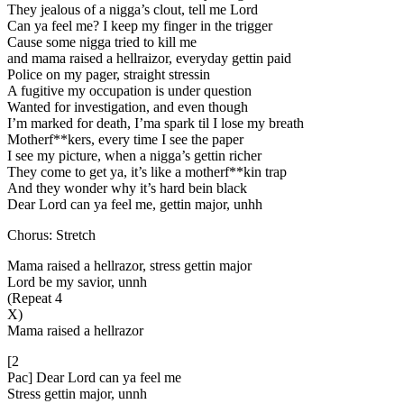
They jealous of a nigga’s clout, tell me Lord
Can ya feel me? I keep my finger in the trigger
Cause some nigga tried to kill me
and mama raised a hellraizor, everyday gettin paid
Police on my pager, straight stressin
A fugitive my occupation is under question
Wanted for investigation, and even though
I’m marked for death, I’ma spark til I lose my breath
Motherf**kers, every time I see the paper
I see my picture, when a nigga’s gettin richer
They come to get ya, it’s like a motherf**kin trap
And they wonder why it’s hard bein black
Dear Lord can ya feel me, gettin major, unhh
Chorus: Stretch
Mama raised a hellrazor, stress gettin major
Lord be my savior, unnh
(Repeat 4
X)
Mama raised a hellrazor
[2
Pac] Dear Lord can ya feel me
Stress gettin major, unnh