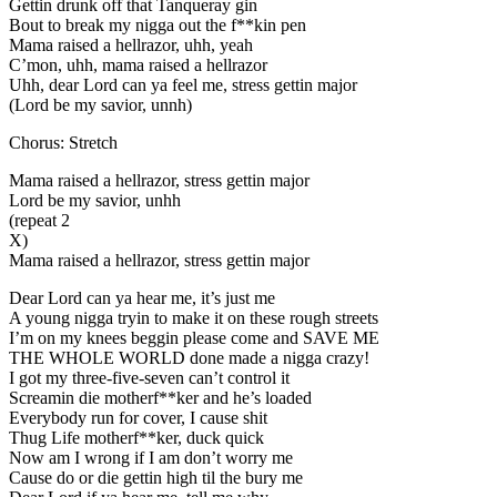
Gettin drunk off that Tanqueray gin
Bout to break my nigga out the f**kin pen
Mama raised a hellrazor, uhh, yeah
C’mon, uhh, mama raised a hellrazor
Uhh, dear Lord can ya feel me, stress gettin major
(Lord be my savior, unnh)
Chorus: Stretch
Mama raised a hellrazor, stress gettin major
Lord be my savior, unhh
(repeat 2
X)
Mama raised a hellrazor, stress gettin major
Dear Lord can ya hear me, it’s just me
A young nigga tryin to make it on these rough streets
I’m on my knees beggin please come and SAVE ME
THE WHOLE WORLD done made a nigga crazy!
I got my three-five-seven can’t control it
Screamin die motherf**ker and he’s loaded
Everybody run for cover, I cause shit
Thug Life motherf**ker, duck quick
Now am I wrong if I am don’t worry me
Cause do or die gettin high til the bury me