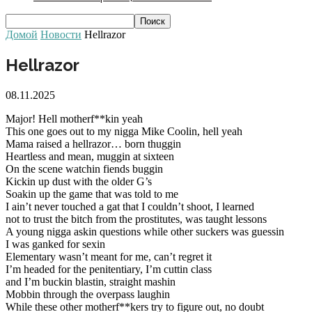
Домой
Новости
Hellrazor
Hellrazor
08.11.2025
Major! Hell motherf**kin yeah
This one goes out to my nigga Mike Coolin, hell yeah
Mama raised a hellrazor… born thuggin
Heartless and mean, muggin at sixteen
On the scene watchin fiends buggin
Kickin up dust with the older G’s
Soakin up the game that was told to me
I ain’t never touched a gat that I couldn’t shoot, I learned
not to trust the bitch from the prostitutes, was taught lessons
A young nigga askin questions while other suckers was guessin
I was ganked for sexin
Elementary wasn’t meant for me, can’t regret it
I’m headed for the penitentiary, I’m cuttin class
and I’m buckin blastin, straight mashin
Mobbin through the overpass laughin
While these other motherf**kers try to figure out, no doubt