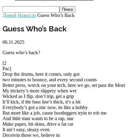
Домой
Новости
Guess Who’s Back
Guess Who’s Back
06.11.2025
Guess who’s back?
[2
Pac]
Drop the drums, here it comes, only got
two minutes to bounce, and every second counts
Better press, wreck on your tech, here we go, set pass the Moet
My trickery’s more slippery when wet
Wicked as I flip, don’t trip, get a grip
It’ll kick, if the bass line’s thick, it’s a hit
Everybody’s got a mic now, its like a hobby
But more like a job, cause bootleggers tryin to rob me
And little man wants to be a rap, star
Make papes, hit skins, drive a fat car
It ain’t easy, sleazy even
Deceivin those we, believe in