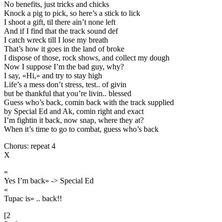
No benefits, just tricks and chicks
Knock a pig to pick, so here’s a stick to lick
I shoot a gift, til there ain’t none left
And if I find that the track sound def
I catch wreck till I lose my breath
That’s how it goes in the land of broke
I dispose of those, rock shows, and collect my dough
Now I suppose I’m the bad guy, why?
I say, «Hi,» and try to stay high
Life’s a mess don’t stress, test.. of givin
but be thankful that you’re livin.. blessed
Guess who’s back, comin back with the track supplied
by Special Ed and Ak, comin right and exact
I’m fightin it back, now snap, where they at?
When it’s time to go to combat, guess who’s back
Chorus: repeat 4
X
«
Yes I’m back» -> Special Ed
«
Tupac is» .. back!!
[2