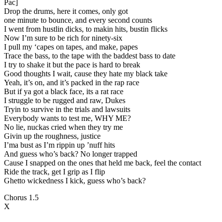
Pac]
Drop the drums, here it comes, only got
one minute to bounce, and every second counts
I went from hustlin dicks, to makin hits, bustin flicks
Now I’m sure to be rich for ninety-six
I pull my ‘capes on tapes, and make, papes
Trace the bass, to the tape with the baddest bass to date
I try to shake it but the pace is hard to break
Good thoughts I wait, cause they hate my black take
Yeah, it’s on, and it’s packed in the rap race
But if ya got a black face, its a rat race
I struggle to be rugged and raw, Dukes
Tryin to survive in the trials and lawsuits
Everybody wants to test me, WHY ME?
No lie, nuckas cried when they try me
Givin up the roughness, justice
I’ma bust as I’m rippin up ’nuff hits
And guess who’s back? No longer trapped
Cause I snapped on the ones that held me back, feel the contact
Ride the track, get I grip as I flip
Ghetto wickedness I kick, guess who’s back?
Chorus 1.5
X