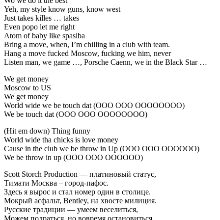
Wo we do it the best
Yeh, my style know guns, know west
Just takes killes … takes
Even popo let me right
Atom of baby like spasiba
Bring a move, when, I’m chilling in a club with team.
Hang a move fucked Moscow, fucking we him, never
Listen man, we game …, Porsche Caenn, we in the Black Star …
We get money
Moscow to US
We get money
World wide we be touch dat (OOO OOO OOOOOOOO)
We be touch dat (OOO OOO OOOOOOOO)
(Hit em down) Thing funny
World wide tha chicks is love money
Cause in the club we be throw in Up (OOO OOO OOOOOO)
We be throw in up (OOO OOO OOOOOO)
Scott Storch Production — платиновый статус,
Тимати Москва – город-пафос.
Здесь я вырос и стал номер один в столице.
Мокрый асфальт, Bentley, на хвосте милиция.
Русские традиции — умеем веселиться,
Можем подраться, но вовремя остановиться.