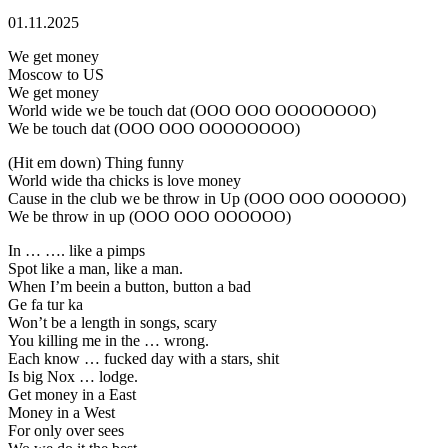
01.11.2025
We get money
Moscow to US
We get money
World wide we be touch dat (OOO OOO OOOOOOOO)
We be touch dat (OOO OOO OOOOOOOO)
(Hit em down) Thing funny
World wide tha chicks is love money
Cause in the club we be throw in Up (OOO OOO OOOOOO)
We be throw in up (OOO OOO OOOOOO)
In … …. like a pimps
Spot like a man, like a man.
When I’m beein a button, button a bad
Ge fa tur ka
Won’t be a length in songs, scary
You killing me in the … wrong.
Each know … fucked day with a stars, shit
Is big Nox … lodge.
Get money in a East
Money in a West
For only over sees