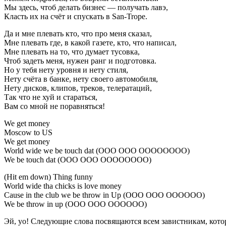
Мы здесь, чтоб делать бизнес — получать лавэ,
Класть их на счёт и спускать в San-Trope.
Да и мне плевать кто, что про меня сказал,
Мне плевать где, в какой газете, кто, что написал,
Мне плевать на то, что думает тусовка,
Чтоб задеть меня, нужен ранг и подготовка.
Но у тебя нету уровня и нету стиля,
Нету счёта в банке, нету своего автомобиля,
Нету дисков, клипов, треков, телератаций,
Так что не хуй и стараться,
Вам со мной не поравняться!
We get money
Moscow to US
We get money
World wide we be touch dat (OOO OOO OOOOOOOO)
We be touch dat (OOO OOO OOOOOOOO)
(Hit em down) Thing funny
World wide tha chicks is love money
Cause in the club we be throw in Up (OOO OOO OOOOOO)
We be throw in up (OOO OOO OOOOOO)
Эй, yo! Следующие слова посвящаются всем завистникам, которы