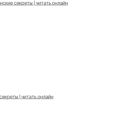
ские секреты | читать онлайн
екреты | читать онлайн