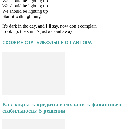
We should be lighting up
We should be lighting up
We should be lighting up
Start it with lightning
It’s dark in the day, and I’ll say, now don’t complain
Look up, the sun it’s just a cloud away
СХОЖИЕ СТАТЬИ
БОЛЬШЕ ОТ АВТОРА
Как закрыть кредиты и сохранить финансовую
стабильность: 5 решений