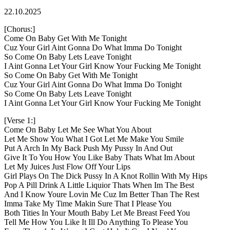
22.10.2025
[Chorus:]
Come On Baby Get With Me Tonight
Cuz Your Girl Aint Gonna Do What Imma Do Tonight
So Come On Baby Lets Leave Tonight
I Aint Gonna Let Your Girl Know Your Fucking Me Tonight
So Come On Baby Get With Me Tonight
Cuz Your Girl Aint Gonna Do What Imma Do Tonight
So Come On Baby Lets Leave Tonight
I Aint Gonna Let Your Girl Know Your Fucking Me Tonight
[Verse 1:]
Come On Baby Let Me See What You About
Let Me Show You What I Got Let Me Make You Smile
Put A Arch In My Back Push My Pussy In And Out
Give It To You How You Like Baby Thats What Im About
Let My Juices Just Flow Off Your Lips
Girl Plays On The Dick Pussy In A Knot Rollin With My Hips
Pop A Pill Drink A Little Liquior Thats When Im The Best
And I Know Youre Lovin Me Cuz Im Better Than The Rest
Imma Take My Time Makin Sure That I Please You
Both Tities In Your Mouth Baby Let Me Breast Feed You
Tell Me How You Like It Ill Do Anything To Please You