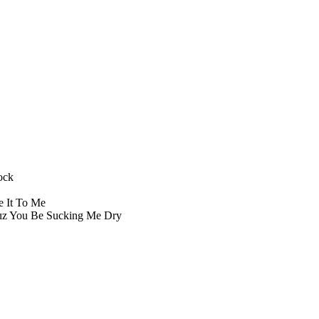
ock
e It To Me
z You Be Sucking Me Dry