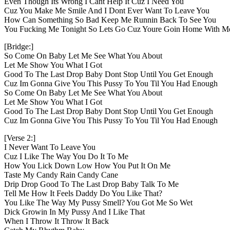
Even Though Its Wrong I Cant Help It Cuz I Need You
Cuz You Make Me Smile And I Dont Ever Want To Leave You
How Can Something So Bad Keep Me Runnin Back To See You
You Fucking Me Tonight So Lets Go Cuz Youre Goin Home With M
[Bridge:]
So Come On Baby Let Me See What You About
Let Me Show You What I Got
Good To The Last Drop Baby Dont Stop Until You Get Enough
Cuz Im Gonna Give You This Pussy To You Til You Had Enough
So Come On Baby Let Me See What You About
Let Me Show You What I Got
Good To The Last Drop Baby Dont Stop Until You Get Enough
Cuz Im Gonna Give You This Pussy To You Til You Had Enough
[Verse 2:]
I Never Want To Leave You
Cuz I Like The Way You Do It To Me
How You Lick Down Low How You Put It On Me
Taste My Candy Rain Candy Cane
Drip Drop Good To The Last Drop Baby Talk To Me
Tell Me How It Feels Daddy Do You Like That?
You Like The Way My Pussy Smell? You Got Me So Wet
Dick Growin In My Pussy And I Like That
When I Throw It Throw It Back