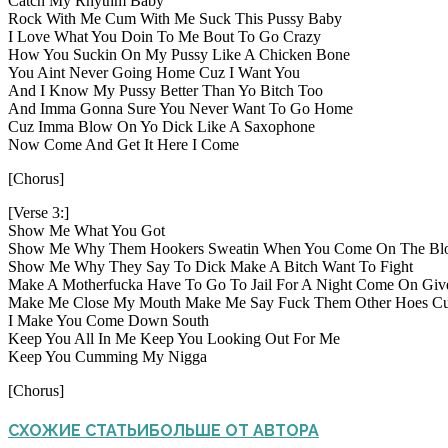
Catch My Rhythm Baby
Rock With Me Cum With Me Suck This Pussy Baby
I Love What You Doin To Me Bout To Go Crazy
How You Suckin On My Pussy Like A Chicken Bone
You Aint Never Going Home Cuz I Want You
And I Know My Pussy Better Than Yo Bitch Too
And Imma Gonna Sure You Never Want To Go Home
Cuz Imma Blow On Yo Dick Like A Saxophone
Now Come And Get It Here I Come
[Chorus]
[Verse 3:]
Show Me What You Got
Show Me Why Them Hookers Sweatin When You Come On The Bl
Show Me Why They Say To Dick Make A Bitch Want To Fight
Make A Motherfucka Have To Go To Jail For A Night Come On Giv
Make Me Close My Mouth Make Me Say Fuck Them Other Hoes Cu
I Make You Come Down South
Keep You All In Me Keep You Looking Out For Me
Keep You Cumming My Nigga
[Chorus]
СХОЖИЕ СТАТЬИ
БОЛЬШЕ ОТ АВТОРА