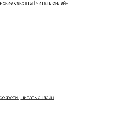
ские секреты | читать онлайн
екреты | читать онлайн