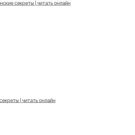
ские секреты | читать онлайн
екреты | читать онлайн