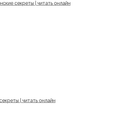
ские секреты | читать онлайн
екреты | читать онлайн