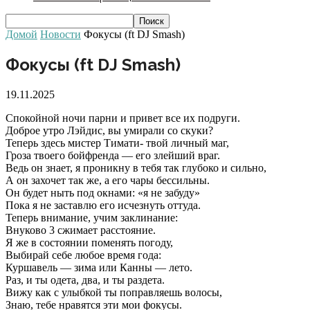
Домой
Новости
Фокусы (ft DJ Smash)
Фокусы (ft DJ Smash)
19.11.2025
Спокойной ночи парни и привет все их подруги.
Доброе утро Лэйдис, вы умирали со скуки?
Теперь здесь мистер Тимати- твой личный маг,
Гроза твоего бойфренда — его злейший враг.
Ведь он знает, я проникну в тебя так глубоко и сильно,
А он захочет так же, а его чары бессильны.
Он будет ныть под окнами: «я не забуду»
Пока я не заставлю его исчезнуть оттуда.
Теперь внимание, учим заклинание:
Внуково 3 сжимает расстояние.
Я же в состоянии поменять погоду,
Выбирай себе любое время года:
Куршавель — зима или Канны — лето.
Раз, и ты одета, два, и ты раздета.
Вижу как с улыбкой ты поправляешь волосы,
Знаю, тебе нравятся эти мои фокусы.