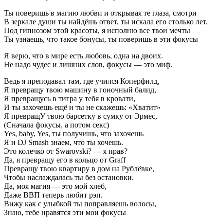
Ты поверишь в магию любви и открывая те глаза, смотри
В зеркале души ты найдёшь ответ, ты искала его столько лет.
Под гипнозом этой красоты, я исполню все твои мечты
Ты узнаешь, что такое бонусы, ты поверишь в эти фокусы
Я верю, что в мире есть любовь, одна на двоих.
Не надо чудес и лишних слов, фокусы — это миф.
Ведь я преподавал там, где учился Коперфилд,
Я превращу твою машину в гоночный балид,
Я превращусь в тигра у тебя в кровати,
И ты захочешь ещё и ты не скажешь: «Хватит»
Я превращУ твою барсетку в сумку от Эрмес,
(Сначала фокусы, а потом секс)
Yes, baby, Yes, ты получишь, что захочешь
Я и DJ Smash знаем, что ты хочешь.
Это колечко от Swarovski? — я прав?
Да, я превращу его в кольцо от Graff
Превращу твою квартиру в дом на Рублёвке,
Чтобы наслаждалась ты без остановки.
Да, моя магия — это мой хлеб,
Даже ВВП теперь любит рэп.
Вижу как с улыбкой ты поправляешь волосы,
Знаю, тебе нравятся эти мои фокусы