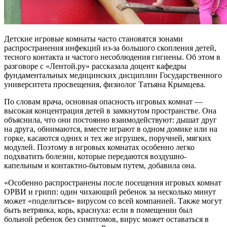
Детские игровые комнаты часто становятся зонами
распространения инфекций из-за большого скопления детей,
тесного контакта и частого несоблюдения гигиены. Об этом в
разговоре с «Лентой.ру» рассказала доцент кафедры
фундаментальных медицинских дисциплин Государственного
университета просвещения, физиолог Татьяна Крымцева.
По словам врача, основная опасность игровых комнат —
высокая концентрация детей в замкнутом пространстве. Она
объяснила, что они постоянно взаимодействуют: дышат друг
на друга, обнимаются, вместе играют в одном домике или на
горке, касаются одних и тех же игрушек, поручней, мягких
модулей. Поэтому в игровых комнатах особенно легко
подхватить болезни, которые передаются воздушно-
капельным и контактно-бытовым путем, добавила она.
«Особенно распространены после посещения игровых комнат
ОРВИ и грипп: один чихающий ребенок за несколько минут
может «поделиться» вирусом со всей компанией. Также могут
быть ветрянка, корь, краснуха: если в помещении был
больной ребенок без симптомов, вирус может оставаться в