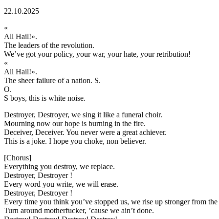
22.10.2025
«
All Hail!».
The leaders of the revolution.
We’ve got your policy, your war, your hate, your retribution!
«
All Hail!».
The sheer failure of a nation. S.
O.
S boys, this is white noise.
Destroyer, Destroyer, we sing it like a funeral choir.
Mourning now our hope is burning in the fire.
Deceiver, Deceiver. You never were a great achiever.
This is a joke. I hope you choke, non believer.
[Chorus]
Everything you destroy, we replace.
Destroyer, Destroyer !
Every word you write, we will erase.
Destroyer, Destroyer !
Every time you think you’ve stopped us, we rise up stronger from the 
Turn around motherfucker, ’cause we ain’t done.