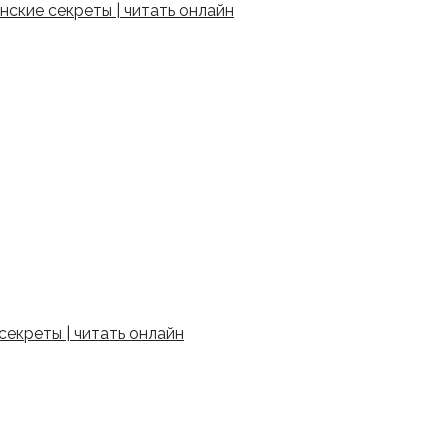
ские секреты | читать онлайн
екреты | читать онлайн