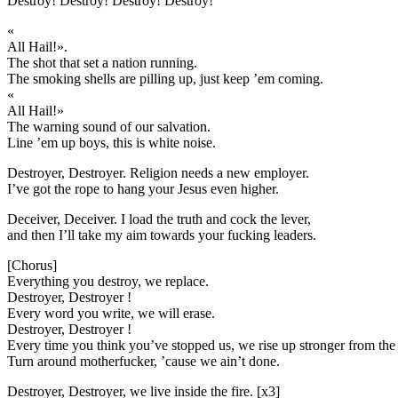
Destroy! Destroy! Destroy! Destroy!
«
All Hail!».
The shot that set a nation running.
The smoking shells are pilling up, just keep ’em coming.
«
All Hail!»
The warning sound of our salvation.
Line ’em up boys, this is white noise.
Destroyer, Destroyer. Religion needs a new employer.
I’ve got the rope to hang your Jesus even higher.
Deceiver, Deceiver. I load the truth and cock the lever,
and then I’ll take my aim towards your fucking leaders.
[Chorus]
Everything you destroy, we replace.
Destroyer, Destroyer !
Every word you write, we will erase.
Destroyer, Destroyer !
Every time you think you’ve stopped us, we rise up stronger from the 
Turn around motherfucker, ’cause we ain’t done.
Destroyer, Destroyer, we live inside the fire. [x3]