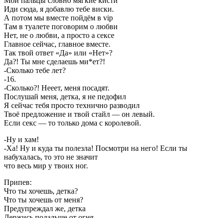
Мои пальцы словно мягкие кисти
Иди сюда, я добавлю тебе виски.
А потом мы вместе пойдём в vip
Там в туалете поговорим о любви
Нет, не о любви, а просто а сексе
Главное сейчас, главное вместе.
Так твой ответ «Да» или «Нет»?
Да?! Ты мне сделаешь ми*ет?!
-Сколько тебе лет?
-16.
-Сколько?! Нееет, меня посадят.
Послушай меня, детка, я не педофил
Я сейчас тебя просто технично разводил
Твоё предложение и твой стайл — он левый.
Если секс — то только дома с королевой.
-Ну и хам!
-Ха! Ну и куда ты полезла! Посмотри на него! Если ты
набухалась, то это не значит
что весь мир у твоих ног.
Припев:
Что ты хочешь, детка?
Что ты хочешь от меня?
Предупреждал же, детка
Держись подальше от огня