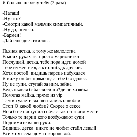
Я больше не хочу тебя.(2 раза)
-Наташ!
-Ну что?
-Смотри какой мальчик симпатичный.
-Ну да, ничего.
-Бармен!
-Дай ещё две текиллы.
Пьяная детка, к тому же малолетка
В моих руках ты просто марионетка
Послушай, детка, тебе пора идти домой
Тебе нужен не я, а кто-нибудь другой.
Хотя постой, видишь парень набухался
Я вижу он бы прямо щас тебе б отдался.
Ну не тупи, ступай за ним, зайка
Ведь пьяная баба своей пи*де не хозяйка.
Помятая майка, прямо из vip
Там в туалете вы шептались о любви.
Стоп!О какой любви? Скорее о сексе
Но я б не поступил сейчас так на твоём месте
Только те парни кого возбуждают суки
Поднимите ваши руки.
Видишь, детка, никто не любит стайл левый
Все хотят секс дома с королевой.