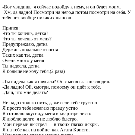
-Вот увидишь, я сейчас подойду к нему, и он будет моим.
-Хм, да ладно! Посмотри на него,а потом посмотри на себя. У
тебя нет вообще никаких шансов.
Припев:
Что ты хочешь, детка?
Что ты хочешь от меня?
Предупреждаю, детка
Держись подальше от огня
Таких как ты, детка
Очень много у меня
Ты надоела, детка
Я больше не хочу тебя.(2 раза)
-Ты видела как я плясала? Он с меня глаз не сводил.
-Да ладно! Ой, смотри, помоему он идёт к тебе.
-Даш, что мне делать?
Не надо столько пить, даже если тебе грустно
Я просто тебе излагаю правду устно
Я готовлю вкусно,у меня в квартире чисто
Я люблю долго, я не люблю быстро.
Мой первый выстрел — в твоих глазах искры.
Я на тебе как на войне, как Агата Кристи.